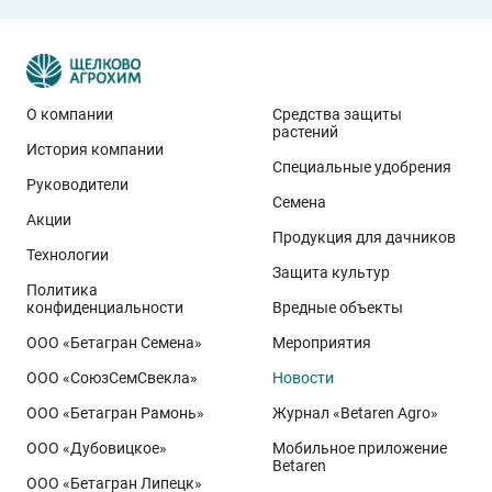
О компании
Средства защиты
растений
История компании
Эти результаты особенно показательны для
Специальные удобрения
условий Приволжского федерального округа. Они
Руководители
Семена
демонстрируют, что потенциал интенсивного сорта
Акции
реализуется при грамотном управлении
Продукция для дачников
Технологии
технологией: сбалансированном минеральном
Защита культур
Политика
питании, эффективной защите растений и точном
конфиденциальности
Вредные объекты
сопровождении посевов. Напомним, что
Ермоловка
ООО «Бетагран Семена»
Мероприятия
относится к новому поколению сортов орловского
ООО «СоюзСемСвекла»
Новости
биотипа озимой пшеницы. Это достижение
департамента селекции и семеноводства «Щёлково
ООО «Бетагран Рамонь»
Журнал «Betaren Agro»
Агрохим». Ей принадлежит рекорд
122,6 ц/га
,
ООО «Дубовицкое»
Мобильное приложение
полученный в Орловской области в 2025 году.
Betaren
ООО «Бетагран Липецк»