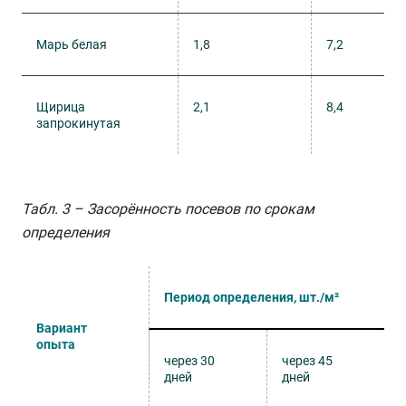
Марь белая
1,8
7,2
Щирица
2,1
8,4
запрокинутая
Табл. 3 – Засорённость посевов по срокам
определения
Период определения, шт./м²
Вариант
опыта
через 30
через 45
дней
дней