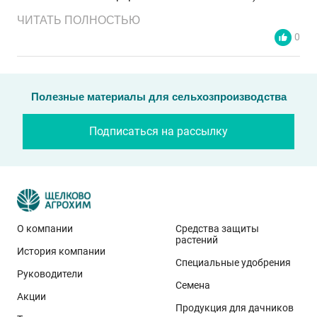
составила 25 га. В варианте хозяйства
ЧИТАТЬ ПОЛНОСТЬЮ
использовался конкурентный гербицид: имазамокс
0
+ метазахлор. Оба препарата использовали в норме
1,2 л/га в раннюю фазу развития культуры (2–6
листьев). В сорном ценозе опытного поля
Полезные материалы для сельхозпроизводства
преобладали марь белая – 200 шт./м2 (2–5 пар
листьев) и горец вьюнковый – 150 шт./м2. Также
Подписаться на рассылку
присутствовали щетинник зелёный (10 шт./м2),
пикульник (10 шт./м2), сурепка обыкновенная (5
шт./м2) и другие.
О компании
Средства защиты
растений
История компании
Специальные удобрения
Руководители
Семена
Акции
Продукция для дачников