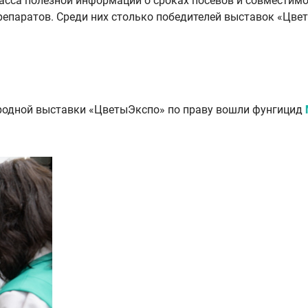
асса полезной информации о сроках посевов и совместимос
репаратов. Среди них столько победителей выставок «Цве
ародной выставки «ЦветыЭкспо» по праву вошли фунгицид