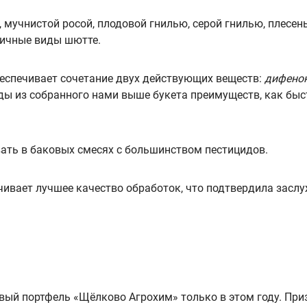
мучнистой росой, плодовой гнилью, серой гнилью, плесень
личные виды шютте.
еспечивает сочетание двух действующих веществ:
дифено
оды из собранного нами выше букета преимуществ, как быс
ть в баковых смесях с большинством пестицидов.
ивает лучшее качество обработок, что подтвердила засл
ый портфель «Щёлково Агрохим» только в этом году. Приз