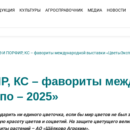
ДУКЦИЯ
КУЛЬТУРЫ
АГРОСПРАВОЧНИК
МЕДИА
НОВОСТИ
 И ПОРФИР, КС – фавориты международной выставки «ЦветыЭксп
, КС – фавориты меж
по – 2025»
одарить ни единого цветочка, если бы мир цветов не был
ую красоту цветов и соцветий. На защите цветущего вел
щиты растений – АО «Щёлково Агрохим».