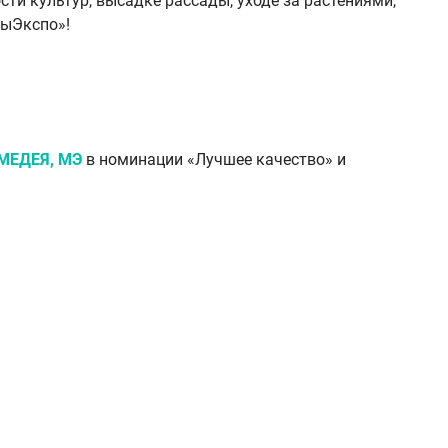
ти культур, высадке рассады, уходе за растениями,
тыЭкспо»!
МЕДЕЯ, МЭ
в номинации «Лучшее качество» и