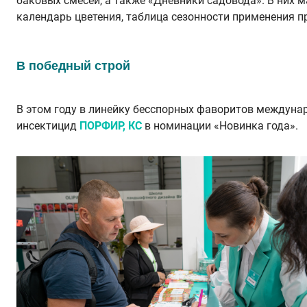
баковых смесей, а также «Дневники садовода». В них м
календарь цветения, таблица сезонности применения п
В победный строй
В этом году в линейку бесспорных фаворитов междун
инсектицид
ПОРФИР, КС
в номинации «Новинка года».