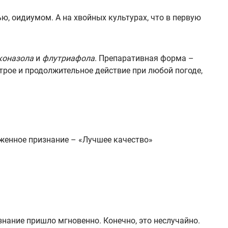
ю, оидиумом. А на хвойных культурах, что в первую
коназола
и
флутриафола
. Препаративная форма –
трое и продолжительное действие при любой погоде,
уженное признание – «Лучшее качество»
нание пришло мгновенно. Конечно, это неслучайно.