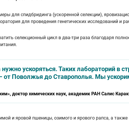
меры для спидбридинга (ускоренной селекции), яровизаци
ратория для проведения генетических исследований и раб
кратить селекционный цикл в два-три раза благодаря по
питания.
 нужно ускоряться. Таких лабораторий в с
— от Поволжья до Ставрополья. Мы ускорим
им», доктор химических наук, академик РАН Салис Карак
мой и яровой пшеницы, озимого и ярового рапса, а также 