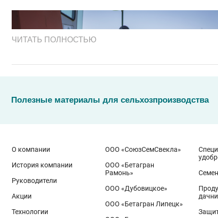
ЧИТАТЬ ПОЛНОСТЬЮ
Полезные материалы для сельхозпроизводства
О компании
ООО «СоюзСемСвекла»
Спец
удобр
История компании
ООО «Бетагран
Рамонь»
Семе
Руководители
ООО «Дубовицкое»
Проду
Акции
дачни
Эти результаты особенно показательны для условий Пр
ООО «Бетагран Липецк»
грамотном управлении технологией: сбалансированном
Технологии
Защит