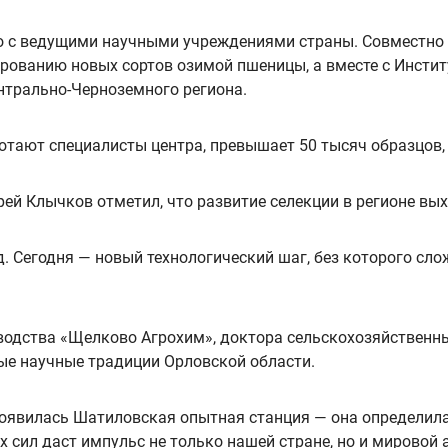
во с ведущими научными учреждениями страны. Совместно 
рованию новых сортов озимой пшеницы, а вместе с Инстит
нтрально-Черноземного региона.
тают специалисты центра, превышает 50 тысяч образцов, 
ей Клычков отметил, что развитие селекции в регионе вых
од. Сегодня — новый технологический шаг, без которого с
водства «Щелково Агрохим», доктора сельскохозяйственны
ые научные традиции Орловской области.
оявилась Шатиловская опытная станция — она определила
 сил даст импульс не только нашей стране, но и мировой а