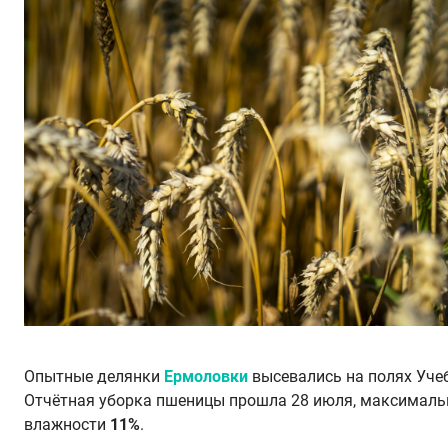
Опытные делянки
Ермоловки
высевались на полях Уче
Отчётная уборка пшеницы прошла 28 июля, максималь
влажности
11%
.