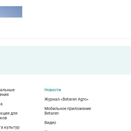
иальные
Новости
ения
Журнал «Betaren Agro»
на
Мобильное приложение
кция для
Betaren
ков
иволжского федерального округа. Они демонстрируют, что
Видео
 минеральном питании, эффективной защите растений и т
а культур