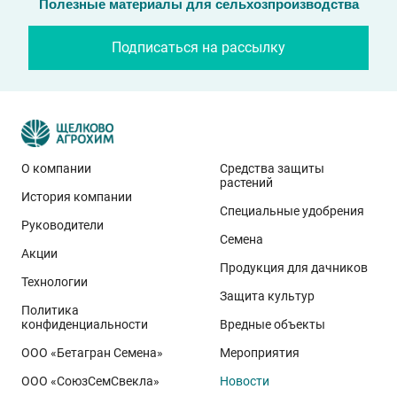
Полезные материалы для сельхозпроизводства
Подписаться на рассылку
О компании
Средства защиты
растений
История компании
Эти результаты особенно показательны для
Специальные удобрения
условий Приволжского федерального округа. Они
Руководители
Семена
демонстрируют, что потенциал интенсивного сорта
Акции
реализуется при грамотном управлении
Продукция для дачников
Технологии
технологией: сбалансированном минеральном
Защита культур
Политика
питании, эффективной защите растений и точном
конфиденциальности
Вредные объекты
сопровождении посевов. Напомним, что
Ермоловка
ООО «Бетагран Семена»
Мероприятия
относится к новому поколению сортов орловского
ООО «СоюзСемСвекла»
Новости
биотипа озимой пшеницы. Это достижение