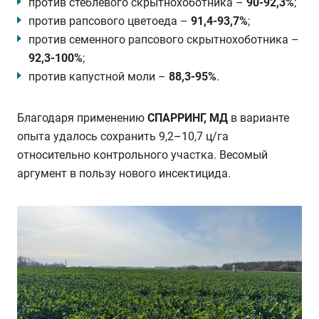
против стеблевого скрытнохоботника –
90-92,3%
;
против рапсового цветоеда –
91,4-93,7%
;
против семенного рапсового скрытнохоботника –
92,3-100%
;
против капустной моли –
88,3-95%
.
Благодаря применению
СПАРРИНГ, МД
в варианте
опыта удалось сохранить 9,2
–
10,7 ц/га
относительно контрольного участка. Весомый
аргумент в пользу нового инсектицида.