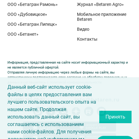
департамента селекции и семеноводства «Щёлково
ООО «Бетагран Рамонь»
Журнал «Betaren Agro»
Агрохим». Ей принадлежит рекорд
122,6 ц/га
,
ООО «Дубовицкое»
Мобильное приложение
полученный в Орловской области в 2025 году.
Betaren
ООО «Бетагран Липецк»
Ермоловка максимально отзывчива на приёмы
Видео
ООО «Бетанет»
интенсификации. Внесена в Государственный реестр
Контакты
селекционных достижений РФ в 2025 году. Её
отличают короткая неполегающая соломина,
массивный поникающий колос и высокая
Информация, представленная на сайте носит информационный характер и
озернённость – до
50–80
зёрен в колосе вместо
20–
не является публичной офертой.
Отправляя личную информацию через любые формы на сайте, вы
30
у традиционных сортов. Именно такая
автоматически подтверждаете свое согласие на обработку персональных
данных и соглашаетесь с
политикой конфиденциальности
.
архитектура растения позволяет эффективно
Данный веб-сайт использует cookie-
использовать высокий агрофон и формировать
файлы в целях предоставления вам
info@betaren.ru
+7 (495) 745-05-51
урожай, недостижимый для прежних селекционных
лучшего пользовательского опыта на
образцов.
нашем сайте. Продолжая
использовать данный сайт, вы
Принять
соглашаетесь с использованием
нами cookie-файлов. Для получения