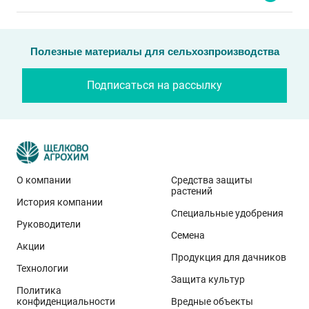
Полезные материалы для сельхозпроизводства
Подписаться на рассылку
О компании
Средства защиты
растений
История компании
Эти результаты особенно показательны для
Специальные удобрения
условий Приволжского федерального округа. Они
Руководители
Семена
демонстрируют, что потенциал интенсивного сорта
Акции
реализуется при грамотном управлении
Продукция для дачников
Технологии
технологией: сбалансированном минеральном
Защита культур
Политика
питании, эффективной защите растений и точном
конфиденциальности
Вредные объекты