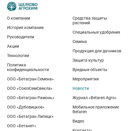
О компании
Средства защиты
растений
История компании
Эти результаты особенно показательны для
Специальные удобрения
условий Приволжского федерального округа. Они
Руководители
Семена
демонстрируют, что потенциал интенсивного сорта
Акции
реализуется при грамотном управлении
Продукция для дачников
Технологии
технологией: сбалансированном минеральном
Защита культур
Политика
питании, эффективной защите растений и точном
конфиденциальности
Вредные объекты
сопровождении посевов. Напомним, что
Ермоловка
ООО «Бетагран Семена»
Мероприятия
относится к новому поколению сортов орловского
ООО «СоюзСемСвекла»
Новости
биотипа озимой пшеницы. Это достижение
департамента селекции и семеноводства «Щёлково
ООО «Бетагран Рамонь»
Журнал «Betaren Agro»
Агрохим». Ей принадлежит рекорд
122,6 ц/га
,
ООО «Дубовицкое»
Мобильное приложение
полученный в Орловской области в 2025 году.
Betaren
ООО «Бетагран Липецк»
Ермоловка максимально отзывчива на приёмы
Видео
ООО «Бетанет»
интенсификации. Внесена в Государственный реестр
Контакты