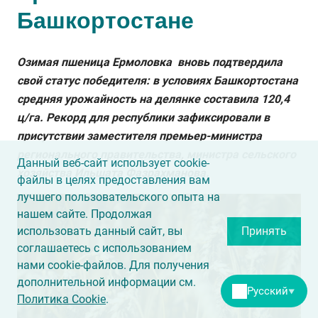
Башкортостане
Озимая пшеница Ермоловка вновь подтвердила
свой статус победителя: в условиях Башкортостана
средняя урожайность на делянке составила 120,4
ц/га. Рекорд для республики зафиксировали в
присутствии заместителя премьер-министра
регионального правительства, министра сельского
Данный веб-сайт использует cookie-
хозяйства Ильшата Фазрахманова.
файлы в целях предоставления вам
лучшего пользовательского опыта на
нашем сайте. Продолжая
использовать данный сайт, вы
Принять
соглашаетесь с использованием
нами cookie-файлов. Для получения
дополнительной информации см.
Русский
▼
Политика Cookie
.