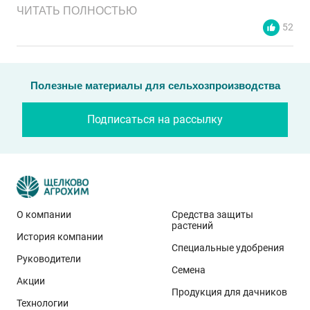
ЧИТАТЬ ПОЛНОСТЬЮ
52
Полезные материалы для сельхозпроизводства
Подписаться на рассылку
О компании
Средства защиты
растений
История компании
Эти результаты особенно показательны для
Специальные удобрения
условий Приволжского федерального округа. Они
Руководители
Семена
демонстрируют, что потенциал интенсивного сорта
Акции
реализуется при грамотном управлении
Продукция для дачников
Технологии