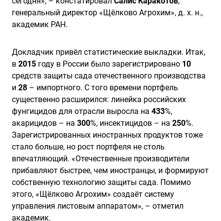
сегодня», – констатировал
Салис Каракотов
,
генеральный директор «Щёлково Агрохим», д. х. н.,
академик РАН.
Докладчик привёл статистические выкладки. Итак,
в
2015
году в России было зарегистрировано
10
средств защиты сада отечественного производства
и
28
– импортного. С того времени портфель
существенно расширился: линейка российских
фунгицидов для отрасли выросла на
433
%,
акарицидов – на
300
%, инсектицидов – на
250
%.
Зарегистрированных иностранных продуктов тоже
стало больше, но рост портфеля не столь
впечатляющий. «Отечественные производители
прибавляют быстрее, чем иностранцы, и формируют
собственную технологию защиты сада. Помимо
этого, «Щёлково Агрохим» создаёт систему
управления листовым аппаратом», – отметил
академик.