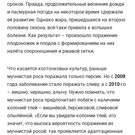
сроков. Правда, продолжительные весенние дожди
и пасмурная погода на некоторое время сдержали
её развитие. Однако жара, пришедшаяся на вторую
половину сезона, всё-таки привела к вспышке
болезни. Как результат – произошло поражение
плодоножек и плодов с формированием на них
налёта спороношения и ржавой сетки.
Что касается косточковых культур, раньше
мучнистая роса поражала только персик. Но с
2008
года заболевание стало поражать сливу, а с
2010
-го
– вишню, черешню, алычу. Нужно помнить, что
мучнистая роса предпочитает побеги с наличием
колоний тлей – вишнёвой, персиковой, сливовой
опылённой. «Если вы увидели колонии тлей, это
значит, что высока вероятность поражения их
мучнистой росой: так проявляется адаптационная