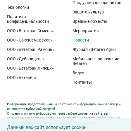
реализуется при грамотном управлении
Продукция для дачников
Технологии
технологией: сбалансированном минеральном
Защита культур
Политика
питании, эффективной защите растений и точном
конфиденциальности
Вредные объекты
сопровождении посевов. Напомним, что
Ермоловка
ООО «Бетагран Семена»
Мероприятия
относится к новому поколению сортов орловского
ООО «СоюзСемСвекла»
Новости
биотипа озимой пшеницы. Это достижение
департамента селекции и семеноводства «Щёлково
ООО «Бетагран Рамонь»
Журнал «Betaren Agro»
Агрохим». Ей принадлежит рекорд
122,6 ц/га
,
ООО «Дубовицкое»
Мобильное приложение
полученный в Орловской области в 2025 году.
Betaren
ООО «Бетагран Липецк»
Ермоловка максимально отзывчива на приёмы
Видео
ООО «Бетанет»
интенсификации. Внесена в Государственный реестр
Контакты
селекционных достижений РФ в 2025 году. Её
отличают короткая неполегающая соломина,
массивный поникающий колос и высокая
Информация, представленная на сайте носит информационный характер и
озернённость – до
50–80
зёрен в колосе вместо
20–
не является публичной офертой.
Отправляя личную информацию через любые формы на сайте, вы
30
у традиционных сортов. Именно такая
автоматически подтверждаете свое согласие на обработку персональных
данных и соглашаетесь с
политикой конфиденциальности
.
архитектура растения позволяет эффективно
Данный веб-сайт использует cookie-