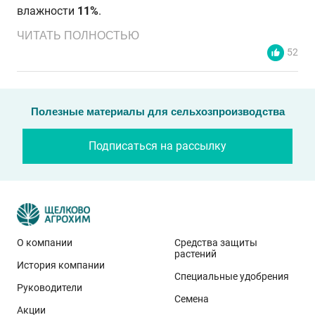
влажности
11%
.
ЧИТАТЬ ПОЛНОСТЬЮ
52
Полезные материалы для сельхозпроизводства
Подписаться на рассылку
О компании
Средства защиты
растений
История компании
Эти результаты особенно показательны для
Специальные удобрения
условий Приволжского федерального округа. Они
Руководители
Семена
демонстрируют, что потенциал интенсивного сорта
Акции