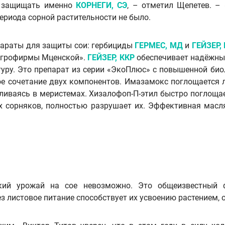
м защищать именно
КОРНЕГИ, СЭ
, – отметил Щепетев. –
ериода сорной растительности не было.
параты для защиты сои: гербициды
ГЕРМЕС, МД
и
ГЕЙЗЕР,
Агрофирмы Мценской».
ГЕЙЗЕР, ККР
обеспечивает надёжный
туру. Это препарат из серии «ЭкоПлюс» с повышенной би
е сочетание двух компонентов. Имазамокс поглощается 
ливаясь в меристемах. Хизалофоп-П-этил быстро поглощае
х сорняков, полностью разрушает их. Эффективная мас
кий урожай на сое невозможно. Это общеизвестный ф
 листовое питание способствует их усвоению растением, о