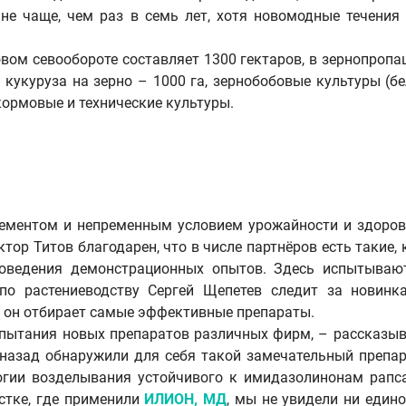
 не чаще, чем раз в семь лет, хотя новомодные течени
вом севообороте составляет 1300 гектаров, в зернопропа
 кукуруза на зерно – 1000 га, зернобобовые культуры (б
кормовые и технические культуры.
ентом и непременным условием урожайности и здоровья
ор Титов благодарен, что в числе партнёров есть такие,
оведения демонстрационных опытов. Здесь испытываю
 по растениеводству Сергей Щепетев следит за новинк
х он отбирает самые эффективные препараты.
пытания новых препаратов различных фирм, – рассказыв
 назад обнаружили для себя такой замечательный препар
огии возделывания устойчивого к имидазолинонам рапс
астке, где применили
ИЛИОН, МД
, мы не увидели ни едино