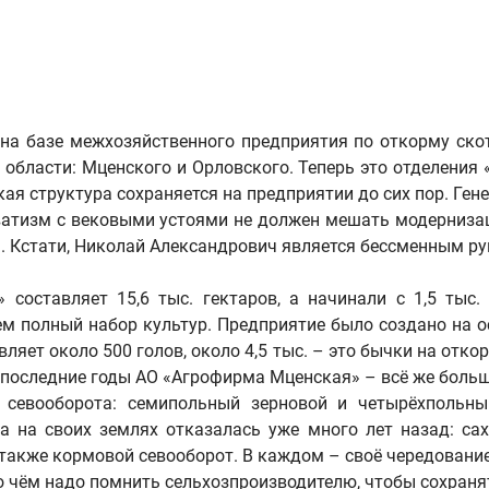
на базе межхозяйственного предприятия по откорму ско
области: Мценского и Орловского. Теперь это отделения 
кая структура сохраняется на предприятии до сих пор. Г
атизм с вековыми устоями не должен мешать модернизаци
. Кстати, Николай Александрович является бессменным р
оставляет 15,6 тыс. гектаров, а начинали с 1,5 тыс. 
м полный набор культур. Предприятие было создано на 
яет около 500 голов, около 4,5 тыс. – это бычки на отко
В последние годы АО «Агрофирма Мценская» – всё же боль
севооборота: семипольный зерновой и четырёхпольный
 на своих землях отказалась уже много лет назад: сах
также кормовой севооборот. В каждом – своё чередование
, о чём надо помнить сельхозпроизводителю, чтобы сохран