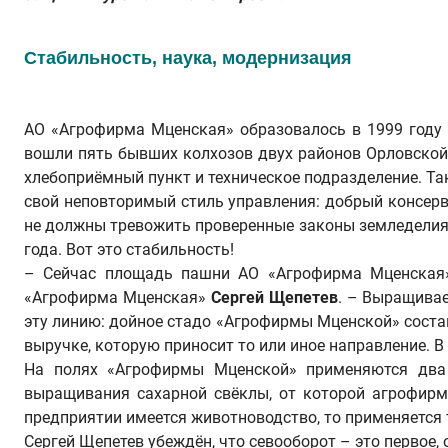
Стабильность, наука, модернизация
АО «Агрофирма Мценская» образовалось в 1999 году 
вошли пять бывших колхозов двух районов Орловской 
хлебоприёмный пункт и техническое подразделение. Та
свой неповторимый стиль управления: добрый консерв
не должны тревожить проверенные законы земледелия
года. Вот это стабильность!
– Сейчас площадь пашни АО «Агрофирма Мценская» с
«Агрофирма Мценская»
Сергей Щепетев
. – Выращивае
эту линию: дойное стадо «Агрофирмы Мценской» составл
выручке, которую приносит то или иное направление. 
На полях «Агрофирмы Мценской» применяются два 
выращивания сахарной свёклы, от которой агрофирма
предприятии имеется животноводство, то применяется 
Сергей Щепетев убеждён, что севооборот – это первое