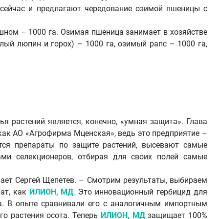
я сейчас и предлагают чередование озимой пшеницы с
шном – 1000 га. Озимая пшеница занимает в хозяйстве
елый люпин и горох) – 1000 га, озимый рапс – 1000 га,
 растений является, конечно, «умная защита». Глава
 как АО «Агрофирма Мценская», ведь это предприятие –
тся препараты по защите растений, высевают самые
ами селекционеров, отбирая для своих полей самые
ает Сергей Щепетев. – Смотрим результаты, выбираем
ат, как
ИЛИОН, МД
.
Это инновационный гербицид для
а. В опыте сравнивали его с аналогичным импортным
го растения осота. Теперь
ИЛИОН, МД
защищает 100%