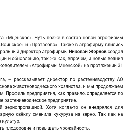
та «Мценское». Чуть позже в состав новой агрофирмы
«Воинское» и «Протасово». Также в агрофирму влились
енеральный директор агрофирмы
Николай Жернов
создал
и и обновлению, так же как, впрочем, и новые веяния
уководителем «Агрофирмы Мценской» на протяжении 31
га, – рассказывает директор по растениеводству АО
основе животноводческого хозяйства, и мы продолжаем
рм. Профиль предприятия, как правило, определяется по
ше растениеводческое предприятие.
 зернопропашной. Хотя когда-то он внедрялся для
арную свёклу сменила кукуруза на зерно. Так как на
 культур.
ять плодородие и повышать урожайность.