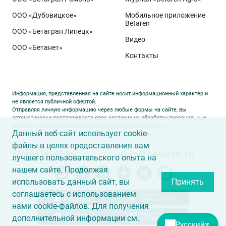
Агрохим». Ей принадлежит рекорд
122,6 ц/га
,
ООО «Дубовицкое»
Мобильное приложение
полученный в Орловской области в 2025 году.
Betaren
ООО «Бетагран Липецк»
Ермоловка максимально отзывчива на приёмы
Видео
ООО «Бетанет»
интенсификации. Внесена в Государственный реестр
Контакты
селекционных достижений РФ в 2025 году. Её
отличают короткая неполегающая соломина,
массивный поникающий колос и высокая
Информация, представленная на сайте носит информационный характер и
озернённость – до
50–80
зёрен в колосе вместо
20–
не является публичной офертой.
Отправляя личную информацию через любые формы на сайте, вы
30
у традиционных сортов. Именно такая
автоматически подтверждаете свое согласие на обработку персональных
данных и соглашаетесь с
политикой конфиденциальности
.
архитектура растения позволяет эффективно
Данный веб-сайт использует cookie-
использовать высокий агрофон и формировать
файлы в целях предоставления вам
info@betaren.ru
+7 (495) 745-05-51
урожай, недостижимый для прежних селекционных
лучшего пользовательского опыта на
образцов.
нашем сайте. Продолжая
использовать данный сайт, вы
Принять
соглашаетесь с использованием
нами cookie-файлов. Для получения
дополнительной информации см.
Русский
▼