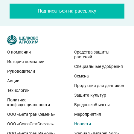
Подписаться на рассылку
О компании
Средства защиты
растений
История компании
Эти результаты особенно показательны для
Специальные удобрения
условий Приволжского федерального округа. Они
Руководители
Семена
демонстрируют, что потенциал интенсивного сорта
Акции
реализуется при грамотном управлении
Продукция для дачников
Технологии
технологией: сбалансированном минеральном
Защита культур
Политика
питании, эффективной защите растений и точном
конфиденциальности
Вредные объекты
сопровождении посевов. Напомним, что
Ермоловка
ООО «Бетагран Семена»
Мероприятия
относится к новому поколению сортов орловского
ООО «СоюзСемСвекла»
Новости
биотипа озимой пшеницы. Это достижение
департамента селекции и семеноводства «Щёлково
ООО «Бетагран Рамонь»
Журнал «Betaren Agro»