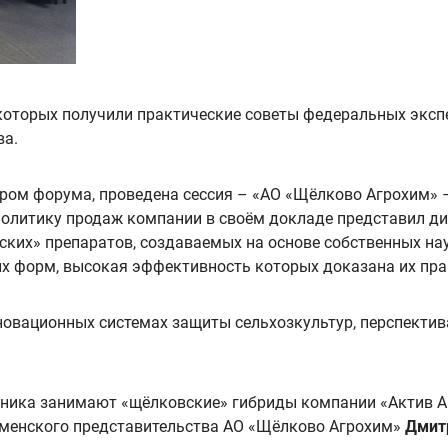
 которых получили практические советы федеральных экспе
ва.
ром форума, проведена сессия – «АО «Щёлково Агрохим» 
политику продаж компании
в своём докладе представил
ди
ских» препаратов, создаваемых на основе собственных н
ых форм, высокая эффективность которых доказана их пр
нновационных системах защиты сельхозкультур, перспектив
чника занимают «щёлковские» гибриды компании «Актив А
Тюменского представительства АО «Щёлково Агрохим»
Дмит