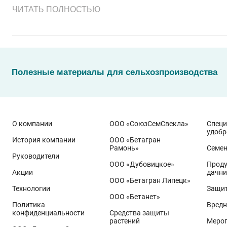
ЧИТАТЬ ПОЛНОСТЬЮ
Полезные материалы для сельхозпроизводства
О компании
ООО «СоюзСемСвекла»
Спец
удобр
История компании
ООО «Бетагран
Рамонь»
Семе
Руководители
ООО «Дубовицкое»
Проду
Акции
дачни
Эти результаты особенно показательны для условий Пр
ООО «Бетагран Липецк»
грамотном управлении технологией: сбалансированном
Технологии
Защит
ООО «Бетанет»
Ермоловка
относится к новому поколению сортов орло
Политика
Вредн
Ей принадлежит рекорд
122,6 ц/га
, полученный в Орло
конфиденциальности
Средства защиты
растений
Меро
Государственный реестр селекционных достижений РФ 