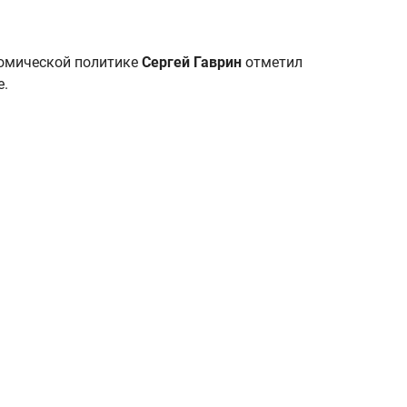
номической политике
Сергей Гаврин
отметил
е.