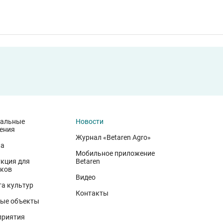
иальные
Новости
ения
Журнал «Betaren Agro»
на
Мобильное приложение
кция для
Betaren
ков
иволжского федерального округа. Они демонстрируют, что
Видео
 минеральном питании, эффективной защите растений и т
а культур
Контакты
вского биотипа озимой пшеницы. Это достижение департа
ые объекты
вской области в 2025 году. Ермоловка максимально отзыв
приятия
в 2025 году. Её отличают короткая неполегающая соломи