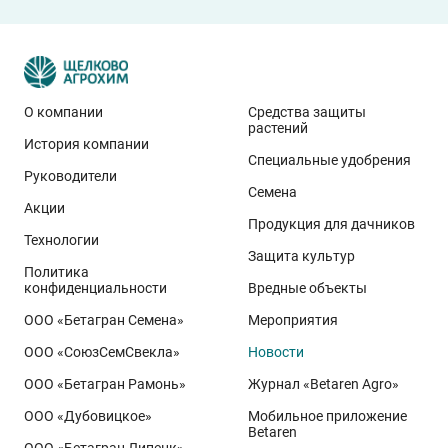
О компании
Средства защиты
растений
История компании
Эти результаты особенно показательны для
Специальные удобрения
условий Приволжского федерального округа. Они
Руководители
Семена
демонстрируют, что потенциал интенсивного сорта
Акции
реализуется при грамотном управлении
Продукция для дачников
Технологии
технологией: сбалансированном минеральном
Защита культур
Политика
питании, эффективной защите растений и точном
конфиденциальности
Вредные объекты
сопровождении посевов. Напомним, что
Ермоловка
ООО «Бетагран Семена»
Мероприятия
относится к новому поколению сортов орловского
ООО «СоюзСемСвекла»
Новости
биотипа озимой пшеницы. Это достижение
департамента селекции и семеноводства «Щёлково
ООО «Бетагран Рамонь»
Журнал «Betaren Agro»
Агрохим». Ей принадлежит рекорд
122,6 ц/га
,
ООО «Дубовицкое»
Мобильное приложение
полученный в Орловской области в 2025 году.
Betaren