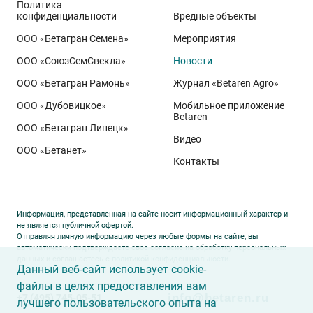
Политика
питании, эффективной защите растений и точном
конфиденциальности
Вредные объекты
сопровождении посевов. Напомним, что
Ермоловка
ООО «Бетагран Семена»
Мероприятия
относится к новому поколению сортов орловского
ООО «СоюзСемСвекла»
Новости
биотипа озимой пшеницы. Это достижение
департамента селекции и семеноводства «Щёлково
ООО «Бетагран Рамонь»
Журнал «Betaren Agro»
Агрохим». Ей принадлежит рекорд
122,6 ц/га
,
ООО «Дубовицкое»
Мобильное приложение
полученный в Орловской области в 2025 году.
Betaren
ООО «Бетагран Липецк»
Ермоловка максимально отзывчива на приёмы
Видео
ООО «Бетанет»
интенсификации. Внесена в Государственный реестр
Контакты
селекционных достижений РФ в 2025 году. Её
отличают короткая неполегающая соломина,
массивный поникающий колос и высокая
Информация, представленная на сайте носит информационный характер и
озернённость – до
50–80
зёрен в колосе вместо
20–
не является публичной офертой.
Отправляя личную информацию через любые формы на сайте, вы
30
у традиционных сортов. Именно такая
автоматически подтверждаете свое согласие на обработку персональных
данных и соглашаетесь с
политикой конфиденциальности
.
архитектура растения позволяет эффективно
Данный веб-сайт использует cookie-
использовать высокий агрофон и формировать
файлы в целях предоставления вам
info@betaren.ru
+7 (495) 745-05-51
урожай, недостижимый для прежних селекционных
лучшего пользовательского опыта на