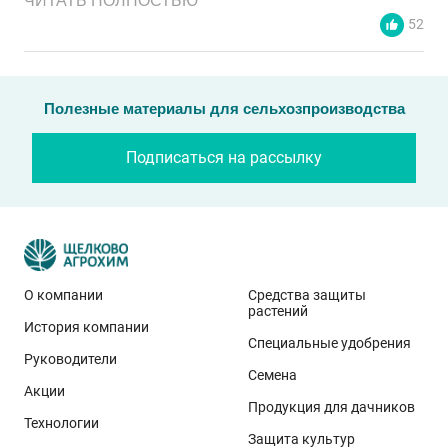
ЧИТАТЬ ПОЛНОСТЬЮ
52
Полезные материалы для сельхозпроизводства
Подписаться на рассылку
О компании
Средства защиты
растений
История компании
Эти результаты особенно показательны для
Специальные удобрения
условий Приволжского федерального округа. Они
Руководители
Семена
демонстрируют, что потенциал интенсивного сорта
Акции
реализуется при грамотном управлении
Продукция для дачников
Технологии
технологией: сбалансированном минеральном
Защита культур