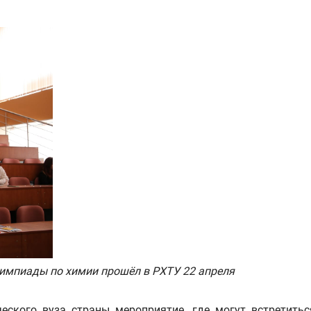
лимпиады по химии прошёл в РХТУ 22 апреля
еского вуза страны мероприятие, где могут встретитьс