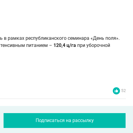
ь в рамках республиканского семинара «День поля».
нтенсивным питанием –
120,4 ц/га
при уборочной
52
Подписаться на рассылку