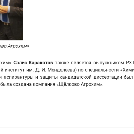
ово Агрохим»
охим»
Салис Каракотов
также является выпускником РХТУ
 институт им. Д. И. Менделеева) по специальности «Хими
ния аспирантуры и защиты кандидатской диссертации бы
ду была создана компания «Щёлково Агрохим».