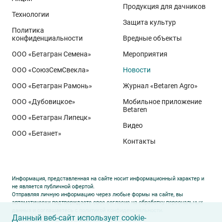
Продукция для дачников
хозяйственная схема – преимущественно
Технологии
препараты иностранного происхождения;
Защита культур
Политика
первая опытная схема – средства защиты сада
конфиденциальности
Вредные объекты
«Щёлково Агрохим». Частью этой системы
ООО «Бетагран Семена»
Мероприятия
является двукратная обработка препаратом
ООО «СоюзСемСвекла»
Новости
ИНСИГНИЯ, МД (150 г/л ципродинила + 140 г/л
флудиоксонила). Это специализированный
ООО «Бетагран Рамонь»
Журнал «Betaren Agro»
фунгицид для защиты яблок от гнилей при
ООО «Дубовицкое»
Мобильное приложение
Betaren
хранении;
ООО «Бетагран Липецк»
вторая опытная схема – средства защиты сада, –
Видео
ООО «Бетанет»
включающая в себя двукратную обработку
Контакты
фунгицидом ИНСИГНИЯ, МД плюс агрохимикаты
для листовых подкормок «Щёлково Агрохим»
(табл. 1).
Информация, представленная на сайте носит информационный характер и
не является публичной офертой.
Отправляя личную информацию через любые формы на сайте, вы
автоматически подтверждаете свое согласие на обработку персональных
данных и соглашаетесь с
политикой конфиденциальности
.
Данный веб-сайт использует cookie-
За сезон на каждом из трёх вариантов было