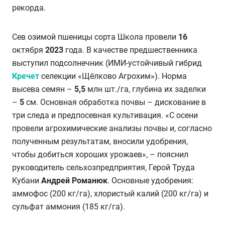
рекорда.
Сев озимой пшеницы сорта Школа провели
16
октября
2023
года. В качестве предшественника
выступил подсолнечник (ИМИ-устойчивый гибрид
Кречет
селекции «Щёлково Агрохим»).
Норма
высева семян –
5,5
млн шт./га, глубина их заделки
–
5
см. Основная обработка почвы – дискование в
три следа и предпосевная культивация. «С осени
провели агрохимические анализы почвы и, согласно
полученным результатам, вносили удобрения,
чтобы добиться хороших урожаев», – пояснил
руководитель сельхозпредприятия, Герой Труда
Кубани
Андрей Романюк
. Основные удобрения:
аммофос (200 кг/га), хлористый калий (200 кг/га) и
сульфат аммония (185 кг/га).