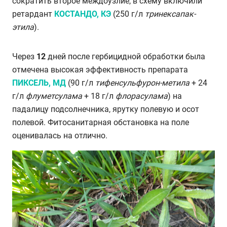
сократить второе междоузлие, в схему включили
ретардант
КОСТАНДО, КЭ
(250 г/л
тринексапак-
этила
).
Через
12
дней после гербицидной обработки была
отмечена высокая эффективность препарата
ПИКСЕЛЬ, МД
(90 г/л
тифенсульфурон-метила
+ 24
г/л
флуметсулама
+ 18 г/л
флорасулама
) на
падалицу подсолнечника, ярутку полевую и осот
полевой. Фитосанитарная обстановка на поле
оценивалась на отлично.