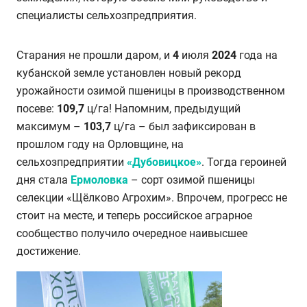
специалисты сельхозпредприятия.
Старания не прошли даром, и
4
июля
2024
года на
кубанской земле установлен новый рекорд
урожайности озимой пшеницы в производственном
посеве:
109,7
ц/га!
Напомним, предыдущий
максимум –
103,7
ц/га – был зафиксирован в
прошлом году на Орловщине, на
сельхозпредприятии
«Дубовицкое»
. Тогда героиней
дня стала
Ермоловка
– сорт озимой пшеницы
селекции «Щёлково Агрохим». Впрочем, прогресс не
стоит на месте, и теперь российское аграрное
сообщество получило очередное наивысшее
достижение.