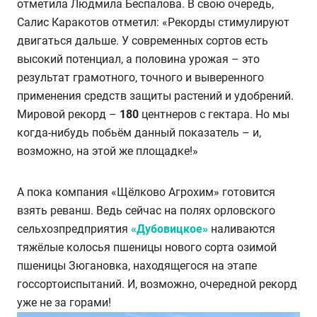
отметила Людмила Беспалова. В свою очередь,
Салис Каракотов отметил: «Рекорды стимулируют
двигаться дальше. У современных сортов есть
высокий потенциал, а половина урожая – это
результат грамотного, точного и выверенного
применения средств защиты растений и удобрений.
Мировой рекорд –
180
центнеров с гектара. Но мы
когда-нибудь побьём данный показатель – и,
возможно, на этой же площадке!»
А пока компания «Щёлково Агрохим» готовится
взять реванш. Ведь сейчас на полях орловского
сельхозпредприятия
«Дубовицкое»
наливаются
тяжёлые колосья пшеницы нового сорта озимой
пшеницы Зюгановка, находящегося на этапе
госсортоиспытаний. И, возможно, очередной рекорд
уже не за горами!