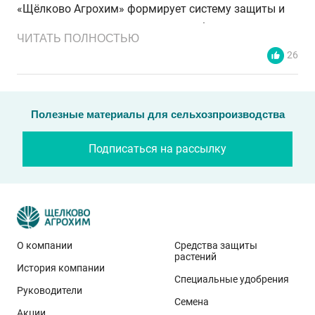
«Щёлково Агрохим» формирует систему защиты и
листового питания, которая способна
ЧИТАТЬ ПОЛНОСТЬЮ
минимизировать риски, актуальные на этапе
26
хранения яблок.
Защита плюс листовые подкормки
Полезные материалы для сельхозпроизводства
Как известно, основное инфицирование урожая
Подписаться на рассылку
происходит ещё в саду, когда плоды находятся на
деревьях. В прошлом году учёные ФГБНУ
«Федеральный научный центр имени И. В.
Мичурина» заложили опыт в Тамбовской области на
сорте яблони Богатырь. В рамках данной работы
О компании
Средства защиты
были представлены контроль (без обработок) и три
растений
История компании
варианта защиты по вегетации:
Специальные удобрения
Руководители
Семена
Акции