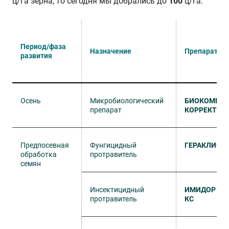
ц/га зерна, то сегодня мы добрались до
100
ц/га.
Период/фаза
Назначение
Препарат
развития
Осень
Микробиологический
БИОКОМПОЗ
препарат
КОРРЕКТ
Предпосевная
Фунгицидный
ГЕРАКЛИОН,
обработка
протравитель
семян
Инсектицидный
ИМИДОР ПРО
протравитель
КС