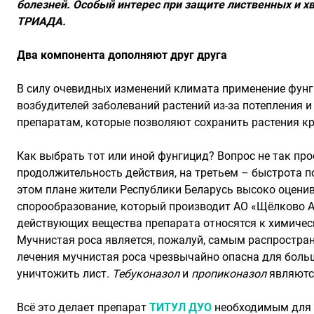
болезней. Особый интерес при защите лиственных и х
ТРИАДА.
Два компонента дополняют друг друга
В силу очевидных изменений климата применение фунги
возбудителей заболеваний растений из-за потепления 
препаратам, которые позволяют сохранить растения к
Как выбрать тот или иной фунгицид? Вопрос не так про
продолжительность действия, на третьем – быстрота п
этом плане жители Республики Беларусь высоко оцен
спорообразование, который производит АО «Щёлково 
действующих вещества препарата относятся к химическ
Мучнистая роса является, пожалуй, самым распростран
лечения мучнистая роса чрезвычайно опасна для боль
уничтожить лист.
Тебуконазол
и
пропиконазол
являются
Всё это делает препарат
ТИТУЛ ДУО
необходимым для з