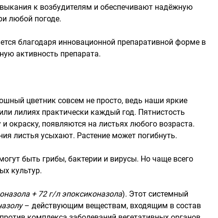
выкания к возбудителям и обеспечивают надёжную
ри любой погоде.
ется благодаря инновационной препаративной форме в
ьную активность препарата.
ошный цветник совсем не просто, ведь наши яркие
или лилиях практически каждый год. Пятнистость
и окраску, появляются на листьях любого возраста.
ия листья усыхают. Растение может погибнуть.
огут быть грибы, бактерии и вирусы. Но чаще всего
ых культур.
коназола + 72 г/л эпоксиконазола
). Этот системный
назолу
– действующим веществам, входящим в состав
 против комплекса заболеваний вегетативных органов