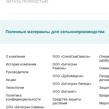
ЧИТАТЬ ПОЛНОСТЬЮ
Полезные материалы для сельхозпроизводства
О компании
ООО «СоюзСемСвекла»
Спец
удобр
История компании
ООО «Бетагран
Рамонь»
Семе
Руководители
ООО «Дубовицкое»
Проду
Акции
дачни
Эти результаты особенно показательны для условий Пр
ООО «Бетагран Липецк»
грамотном управлении технологией: сбалансированном
Технологии
Защит
ООО «Бетанет»
Ермоловка
относится к новому поколению сортов орло
Политика
Вредн
Ей принадлежит рекорд
122,6 ц/га
, полученный в Орло
конфиденциальности
Средства защиты
растений
Меро
Государственный реестр селекционных достижений РФ 
ООО «Бетагран Семена»