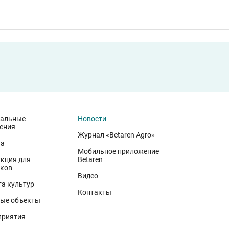
иальные
Новости
ения
Журнал «Betaren Agro»
на
Мобильное приложение
кция для
Betaren
ков
иволжского федерального округа. Они демонстрируют, что
Видео
 минеральном питании, эффективной защите растений и т
а культур
Контакты
вского биотипа озимой пшеницы. Это достижение департа
ые объекты
вской области в 2025 году. Ермоловка максимально отзыв
приятия
в 2025 году. Её отличают короткая неполегающая соломи