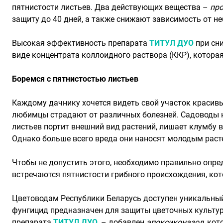
пятнистости листьев. Два действующих вещества –
про
защиту до 40 дней, а также снижают зависимость от 
Высокая эффективность препарата
ТИТУЛ ДУО
при сн
виде концентрата коллоидного раствора (ККР), котора
Боремся с пятнистостью листьев
Каждому дачнику хочется видеть свой участок красивы
любимцы страдают от различных болезней. Садоводы н
листьев портит внешний вид растений, лишает клумбу 
Однако больше всего вреда они наносят молодым расте
Чтобы не допустить этого, необходимо правильно опред
встречаются пятнистости грибного происхождения, ко
Цветоводам Республики Беларусь доступен уникальны
фунгицид предназначен для защиты цветочных культур
препарата
ТИТУЛ ДУО
,
– добавлен
эпоксиконазол
, ко