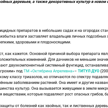
войных деревьев, а также декоративных культур в новом
цидных препаратов в небольших садах и на огородах ста
и избытка влаги заставляет владельцев личных подсобных 
репкими, здоровыми и плодоносящими.
ст, как кажется. Основной причиной выбора препарата явл
оложительных изменений. Для дачников не меньшее значен
ивают двухкомпонентный системный фунгицид, останавлив
Агрохим» под
ТМ «Октябрина Апрелевна»
–
ТИТУЛ ДУО
(200
ому классу триазолов, но отличаются по спектру подавля
ённым заболеванием растений. Она имеет и другие названи
шинства культур. Она вызывается живущими в земле микр
 веществами, которые подавляют рост опасных грибов, б
ащиты от болезней как хвойных, так и лиственных деревь