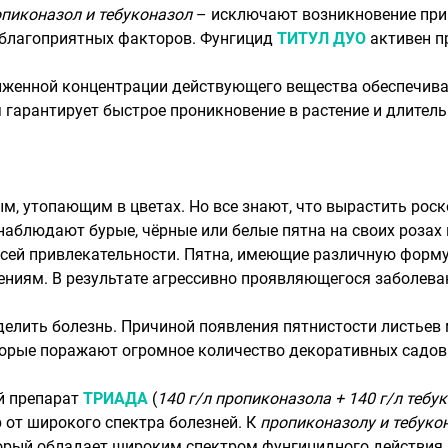
пиконазол и тебуконазол
– исключают возникновение при
неблагоприятных факторов. Фунгицид
ТИТУЛ ДУО
активен п
иженной концентрации действующего вещества обеспечива
я гарантирует быстрое проникновение в растение и длител
м, утопающим в цветах. Но все знают, что вырастить роск
аблюдают бурые, чёрные или белые пятна на своих розах 
всей привлекательности. Пятна, имеющие различную форму 
ниям. В результате агрессивно проявляющегося заболеван
елить болезнь. Причиной появления пятнистости листьев м
торые поражают огромное количество декоративных садов
й препарат
ТРИАДА
(
140 г/л пропиконазола + 140 г/л тебу
 от широкого спектра болезней. К
пропиконазолу и тебуко
торый обладает широким спектром фунгицидного действия