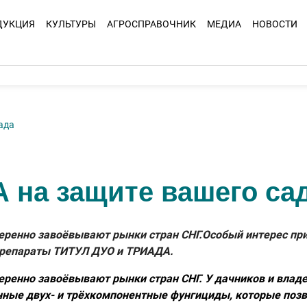
ДУКЦИЯ
КУЛЬТУРЫ
АГРОСПРАВОЧНИК
МЕДИА
НОВОСТИ
ада
 на защите вашего са
еренно завоёвывают рынки стран СНГ.Особый интерес при
 препараты ТИТУЛ ДУО и ТРИАДА.
еренно завоёвывают рынки стран СНГ. У дачников и влад
ные двух- и трёхкомпонентные фунгициды, которые поз