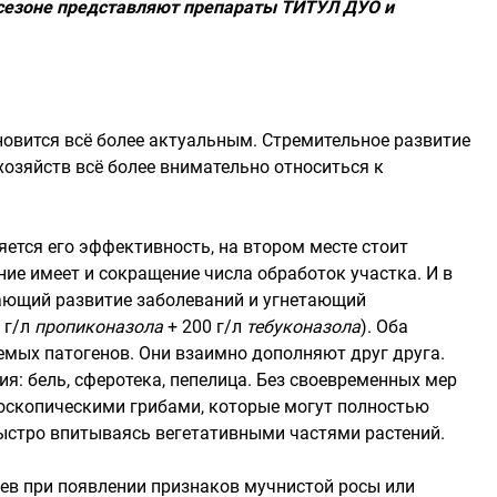
 сезоне представляют препараты ТИТУЛ ДУО и
новится всё более актуальным. Стремительное развитие
хозяйств всё более внимательно относиться к
яется его эффективность, на втором месте стоит
ие имеет и сокращение числа обработок участка. И в
ающий развитие заболеваний и угнетающий
 г/л
пропиконазола
+ 200 г/л
тебуконазола
). Оба
емых патогенов. Они взаимно дополняют друг друга.
я: бель, сферотека, пепелица. Без своевременных мер
оскопическими грибами, которые могут полностью
ыстро впитываясь вегетативными частями растений.
ев при появлении признаков мучнистой росы или