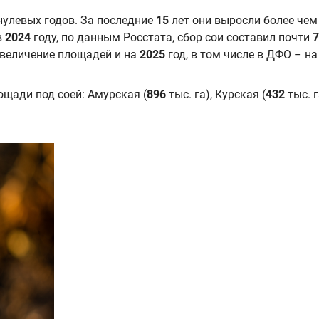
нулевых годов. За последние
15
лет они выросли более чем 
в
2024
году, по данным Росстата, сбор сои составил почти
7
увеличение площадей и на
2025
год, в том числе в ДФО – н
щади под соей: Амурская (
896
тыс. га), Курская (
432
тыс. г