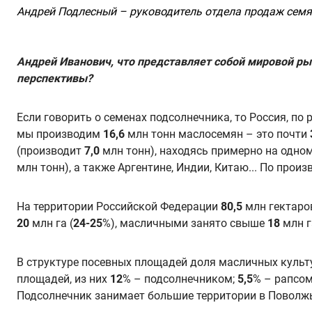
Андрей Подлесный – руководитель отдела продаж семян «
Андрей Иванович, что представляет собой мировой ры
перспективы?
Если говорить о семенах подсолнечника, то Россия, по
мы производим
16,6
млн тонн маслосемян – это почти
(производит
7,0
млн тонн), находясь примерно на одном
млн тонн), а также Аргентине, Индии, Китаю... По прои
На территории Российской Федерации
80,5
млн гектаро
20
млн га (
24-25
%), масличными занято свыше
18
млн г
В структуре посевных площадей доля масличных культу
площадей, из них
12
% – подсолнечником;
5,5
% – рапсо
Подсолнечник занимает большие территории в Поволжье,