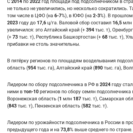
С
2014
по
2022
год площади под подсолнечником в стра
не только не увеличились, но несколько сократились. 
том числе в ЦФО (на
6-7
%), в ЮФО (на
2-3
%). В прошлом
2023
году до
17,6
ц/га. Валовой сбор составил
16,5
млн 
увеличился: это Алтайский край (+
394
тыс. т), Оренбур
(+
73
тыс. т), Республика Башкортостан (+
68
тыс. т), У
прибавки не столь значительны.
В пятёрку регионов по площадям возделывания подсо
область (
954
тыс. га), Алтайский край (
890
тыс. га), Вол
Лидером по сбору подсолнечника в РФ в
2024
году ста
ними в
топ-10
регионов по сбору семян подсолнечника
Воронежская область (
1
млн
187
тыс. т), Самарская обл
(
843
тыс. т), Пензенская область (
582
тыс. т).
Лидером по урожайности подсолнечника в России в пр
предыдущего года и на
73,8
% выше среднего по стране