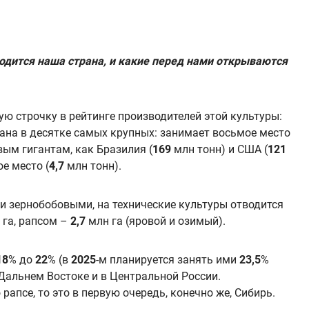
одится наша страна, и какие перед нами открываются
ую строчку в рейтинге производителей этой культуры:
ана в десятке самых крупных: занимает восьмое место
вым гигантам, как Бразилия (
169
млн тонн) и США (
121
ое место (
4,7
млн тонн).
и зернобобовыми, на технические культуры отводится
га, рапсом –
2,7
млн га (яровой и озимый).
18
% до
22
% (в
2025
-м планируется занять ими
23,5
%
 Дальнем Востоке и в Центральной России.
апсе, то это в первую очередь, конечно же, Сибирь.