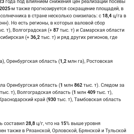
23
года под влиянием снижения цен реализации посевы
2025
-м также прогнозируется сокращение площадей, в
дсолнечника в стране несколько снизилась: с
18,4
ц/га в
нн). Но есть регионы, в которых валовой сбор
с. т), Волгоградская (+
87
тыс. т) и Самарская области
осибирская (+
36,2
тыс. т) и ряд других регионов, где
а), Оренбургская область (
1,2
млн га), Ростовская
ла Оренбургская область (
1
млн
862
тыс. т). Следом за
тыс. т), Волгоградская область (
1
млн
409
тыс. т),
 Краснодарский край (
930
тыс. т), Тамбовская область
ль составил
28,8
ц/г, что на
15
% выше уровня
ен также в Рязанской, Орловской, Брянской и Тульской