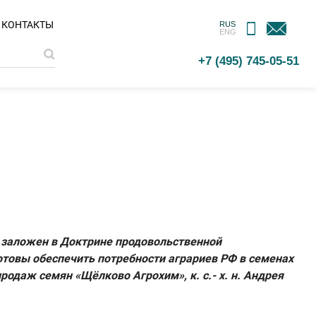
МОБИЛЬНОЕ
ОБРАТНАЯ
КОНТАКТЫ
RUS
ENG
ПРИЛОЖЕНИЕ
СВЯЗЬ
+7 (495) 745-05-51
ь заложен в Доктрине продовольственной
готовы обеспечить потребности аграриев РФ в семенах
одаж семян «Щёлково Агрохим», к. с.- х. н. Андрея