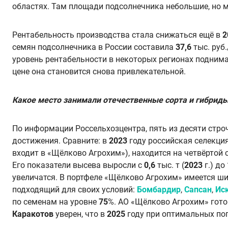
областях. Там площади подсолнечника небольшие, но м
Рентабельность производства стала снижаться ещё в
2
семян подсолнечника в России составила
37,6
тыс. руб.
уровень рентабельности в некоторых регионах подним
цене она становится снова привлекательной.
Какое место занимали отечественные сорта и гибриды
По информации Россельхозцентра, пять из десяти стро
достижения. Сравните: в
2023
году российская селекци
входит в «Щёлково Агрохим»), находится на четвёртой 
Его показатели высева выросли с
0,6
тыс. т (
2023
г.) до
увеличатся. В портфеле «Щёлково Агрохим» имеется ш
подходящий для своих условий:
Бомбардир
,
Сапсан
,
Ис
по семенам на уровне
75
%. АО «Щёлково Агрохим» гото
Каракотов
уверен, что в
2025
году при оптимальных по