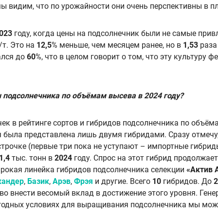
ы видим, что по урожайности они очень перспективны в п
023
году, когда цены на подсолнечник были не самые прив
/т. Это на
12,5
% меньше, чем месяцем ранее, но в
1,53
раза
ался до
60
%, что в целом говорит о том, что эту культуру 
 подсолнечника по объёмам высева в 2024 году?
чек в рейтинге сортов и гибридов подсолнечника по объём
я была представлена лишь двумя гибридами.
Сразу отмечу
строчке (первые три пока не уступают – импортные гибрид
1,4
тыс. тонн в
2024
году. Спрос на этот гибрид продолжает
ирокая линейка гибридов подсолнечника селекции
«Актив 
кандер
,
Базик
,
Арэв
,
Фрэя
и другие. Всего
10
гибридов. До
2
во внести весомый вклад в достижение этого уровня. Ге
годных условиях для выращивания подсолнечника мы мож