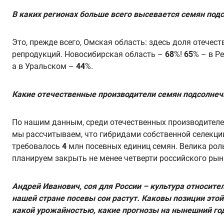
В каких регионах больше всего высевается семян под
Это, прежде всего, Омская область: здесь доля отече
репродукций. Новосибирская область –
68
%!
65
% – в Р
а в Уральском –
44
%.
Какие отечественные производители семян подсолнеч
По нашим данным, среди отечественных производителе
мы рассчитываем, что гибридами собственной селекции
требовалось
4
млн посевных единиц семян. Велика рол
планируем закрыть не менее четверти российского рын
Андрей Иванович, соя для России – культура относител
нашей стране посевы сои растут. Каковы позиции это
какой урожайностью, какие прогнозы на нынешний го