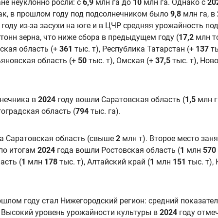
не неуклонно росли: с
6,9
млн га до
10
млн га. Однако с
20
Так, в прошлом году под подсолнечником было
9,8
млн га, в
 году из-за засухи на юге и в ЦЧР средняя урожайность по
тонн зерна, что ниже сбора в предыдущем году (
17,2
млн то
гская область (+
361
тыс. т), Республика Татарстан (+
137
ты
льяновская область (+
50
тыс. т), Омская (+
37,5
тыс. т), Нов
лнечника в
2024
году вошли Саратовская область (
1,5
млн г
гоградская область (
794
тыс. га).
ла Саратовская область (свыше
2
млн т). Второе место заня
 по итогам
2024
года вошли Ростовская область (
1
млн
570
асть (
1
млн
178
тыс. т), Алтайский край (
1
млн
151
тыс. т),
ошлом году стал Нижегородский регион: средний показате
. Высокий уровень урожайности культуры в
2024
году отмеч