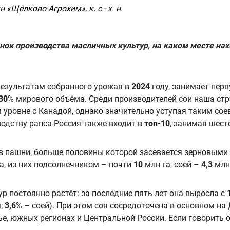
Щёлково Агрохим», к. с.- х. н.
нок производства масличных культур, на каком месте нах
 результатам собранного урожая в
2024
году, занимает перв
30
% мирового объёма. Среди производителей сои наша стр
 уровне с Канадой, однако значительно уступая таким сое
зводству рапса Россия также входит в
топ-10
, занимая шест
в пашни, больше половины которой засевается зерновыми 
а, из них подсолнечником – почти
10
млн га, соей –
4,3
млн 
р постоянно растёт: за последние пять лет она выросла с
м;
3,6
% – соей). При этом соя сосредоточена в основном на
 южных регионах и Центральной России. Если говорить о р