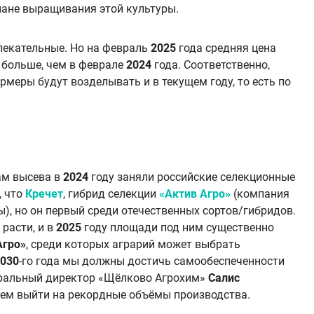
лане выращивания этой культуры.
лекательные. Но на февраль
2025
года средняя цена
 больше, чем в феврале
2024
года. Соответственно,
фермеры будут возделывать и в текущем году, то есть по
ам высева в
2024
году заняли российские селекционные
, что
Кречет
, гибрид селекции
«Актив Агро»
(компания
ы), но он первый среди отечественных сортов/гибридов.
 расти, и в
2025
году площади под ним существенно
Агро»
, среди которых аграрий может выбрать
030
-го года мы должны достичь самообеспеченности
неральный директор «Щёлково Агрохим»
Салис
ем выйти на рекордные объёмы производства.