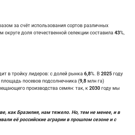
разом за счёт использования сортов различных
м округе доля отечественной селекции составила
43
%,
ит в тройку лидеров: с долей рынка
6,8
%. В
2025
году
 площадь посевов подсолнечника (
9,8
млн га)
ещающего производства семян: так, к
2030
году мы
ве, как Бразилия, нам тяжело. Но, тем не
менее, и в
вали её российские аграрии в прошлом сезоне и с