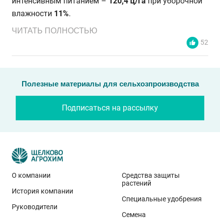
интенсивным питанием –
120,4 ц/га
при уборочной
влажности
11%
.
ЧИТАТЬ ПОЛНОСТЬЮ
52
Полезные материалы для сельхозпроизводства
Подписаться на рассылку
О компании
Средства защиты
растений
История компании
Эти результаты особенно показательны для
Специальные удобрения
условий Приволжского федерального округа. Они
Руководители
Семена
демонстрируют, что потенциал интенсивного сорта