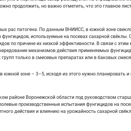
жно продолжить, но важно отметить, что это главное листо
вых рас патогена. По данным ВНИИСС, в южной зоне свекл
ы фунгицидов, используемые на посевах сахарной свёклы. 
идов по причине их низкой эффективности. В связи с эти
 чередование механизмов действия применяемых фунгицидо
 групп только в смесевых препаратах или в баковых смеся
 южной зоне – 3–5, исходя из этого нужно планировать и 
ком районе Воронежской области под руководством старш
ь полевые производственные испытания фунгицидов на посе
тного действия и влиянию на урожайность сахарной свёкл