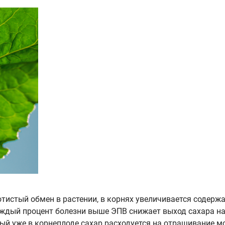
тистый обмен в растении, в корнях увеличивается содержа
аждый процент болезни выше ЭПВ снижает выход сахара на
ый уже в корнеплоде сахар расходуется на отращивание 