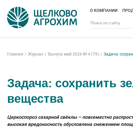
О КОМПАНИИ
ПРО
Главная
Журнал
Выпуск май 2026 № 4 (79)
Задача: сохра
Задача: сохранить з
вещества
Церкоспороз сахарной свёклы – повсеместно распрост
высокая вредоносность обусловлена снижением площа