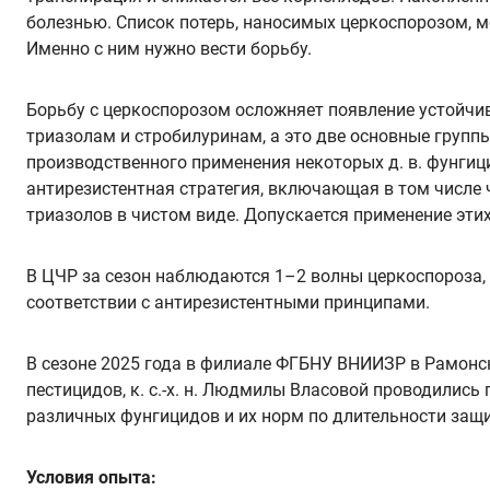
болезнью. Список потерь, наносимых церкоспорозом, мо
Именно с ним нужно вести борьбу.
Борьбу с церкоспорозом осложняет появление устойчи
триазолам и стробилуринам, а это две основные групп
производственного применения некоторых д. в. фунгиц
антирезистентная стратегия, включающая в том числе
триазолов в чистом виде. Допускается применение этих
В ЦЧР за сезон наблюдаются 1–2 волны церкоспороза, в
соответствии с антирезистентными принципами.
В сезоне 2025 года в филиале ФГБНУ ВНИИЗР в Рамонс
пестицидов, к. с.-х. н. Людмилы Власовой проводилис
различных фунгицидов и их норм по длительности защи
Условия опыта: