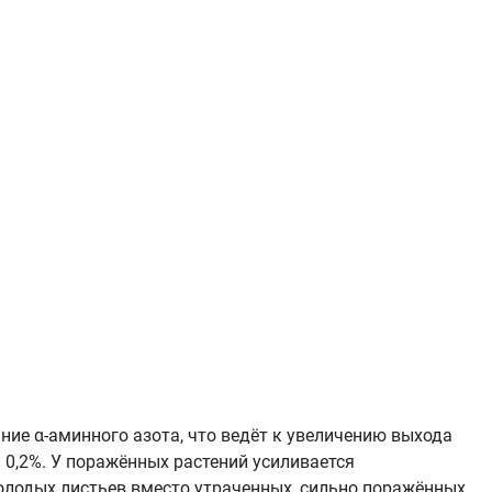
ние α-аминного азота, что ведёт к увеличению выхода
 0,2%. У поражённых растений усиливается
молодых листьев вместо утраченных, сильно поражённых