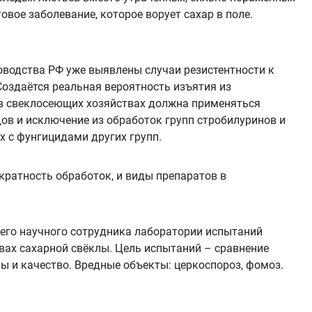
вое заболевание, которое ворует сахар в поле.
оводства РФ уже выявлены случаи резистентности к
Создаётся реальная вероятность изъятия из
м в свеклосеющих хозяйствах должна применяться
в и исключение из обработок групп стробилуринов и
х с фунгицидами других групп.
кратность обработок, и виды препаратов в
его научного сотрудника лаборатории испытаний
вах сахарной свёклы. Цель испытаний – сравнение
ы и качество. Вредные объекты: церкоспороз, фомоз.