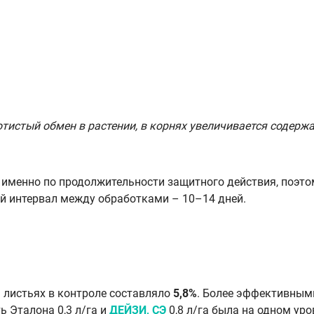
тистый обмен в растении, в корнях увеличивается содержа
именно по продолжительности защитного действия, поэто
й интервал между обработками – 10–14 дней.
а листьях в контроле составляло
5,8%
. Более эффективным
ь Эталона 0,3 л/га и
ДЕЙЗИ, СЭ
0,8 л/га была на одном ур