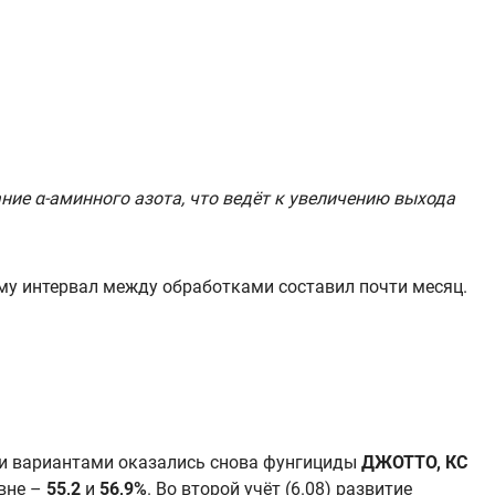
ние α-аминного азота, что ведёт к увеличению выхода
му интервал между обработками составил почти месяц.
и вариантами оказались снова фунгициды
ДЖОТТО, КС
овне –
55,2
и
56,9%
. Во второй учёт (6.08) развитие