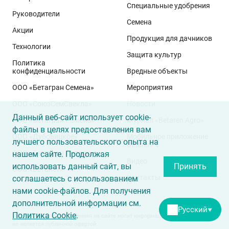
Специальные удобрения
многим из них опыта не занимать. Казалось бы, что
Руководители
Семена
нового могут узнать матёрые специалисты на таком
Акции
мероприятии?..
Продукция для дачников
Технологии
Защита культур
Политика
конфиденциальности
Вредные объекты
«Книп-баум»: урожай в первый год посадки
ООО «Бетагран Семена»
Мероприятия
На самом деле прогрессивный, любознательный
ООО «СоюзСемСвекла»
Новости
садовод всегда найдёт, чему поучиться у своих
Данный веб-сайт использует cookie-
ООО «Бетагран Рамонь»
Журнал «Betaren Agro»
коллег, тем более если речь идёт о такой компании,
файлы в целях предоставления вам
ООО «Дубовицкое»
Мобильное приложение
как «Сады Ставрополья». Сотрудники питомника не
лучшего пользовательского опыта на
Betaren
ООО «Бетагран Липецк»
нашем сайте. Продолжая
только рассказали о полном цикле выращивания
Видео
использовать данный сайт, вы
Принять
посадочного материала и дали практические
ООО «Бетанет»
Контакты
соглашаетесь с использованием
рекомендации по закладке сада, но и презентовали
нами cookie-файлов. Для получения
технологию производства саженцев для
дополнительной информации см.
интенсивных садов «книп-баум» (в переводе с
Русский
▼
Политика Cookie
.
Информация, представленная на сайте носит информационный характер и
голландского knip – обрезка, baum – дерево). Она
не является публичной офертой.