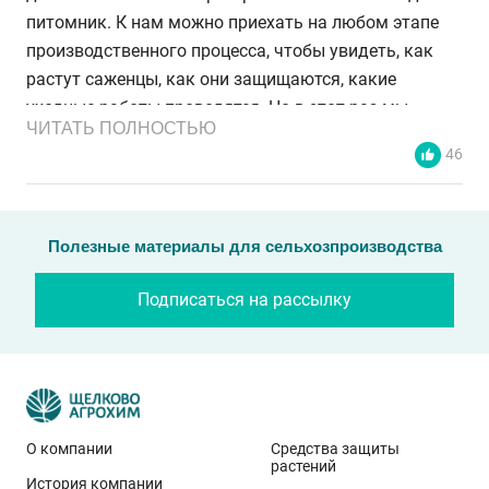
питомник. К нам можно приехать на любом этапе
производственного процесса, чтобы увидеть, как
растут саженцы, как они защищаются, какие
уходные работы проводятся. Но в этот раз мы
ЧИТАТЬ ПОЛНОСТЬЮ
решили пойти ещё дальше и вместе с компанией
46
«Щёлково Агрохим» организовали большое
мероприятие для широкой аудитории», –
рассказывает
Айдын Ширинов
,
председатель
Полезные материалы для сельхозпроизводства
совета директоров ООО «Плодообъединение «Сады
Ставрополья»,
председатель Ассоциации
Подписаться на рассылку
питомниководов и садоводов Ставропольского
края.
Среди участников первого Дня открытых дверей –
садоводы из Краснодарского края, Ростовской
О компании
Средства защиты
области, Адыгеи, Крыма, Ставропольского края,
растений
республик Северного Кавказа. Между прочим,
История компании