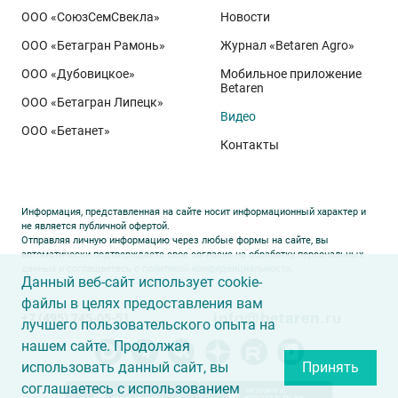
ООО «СоюзСемСвекла»
Новости
ООО «Бетагран Рамонь»
Журнал «Betaren Agro»
ООО «Дубовицкое»
Мобильное приложение
Betaren
ООО «Бетагран Липецк»
Видео
ООО «Бетанет»
Контакты
Информация, представленная на сайте носит информационный характер и
не является публичной офертой.
Отправляя личную информацию через любые формы на сайте, вы
автоматически подтверждаете свое согласие на обработку персональных
данных и соглашаетесь с
политикой конфиденциальности
.
Данный веб-сайт использует cookie-
файлы в целях предоставления вам
info@betaren.ru
+7 (495) 745-05-51
лучшего пользовательского опыта на
нашем сайте. Продолжая
использовать данный сайт, вы
Принять
соглашаетесь с использованием