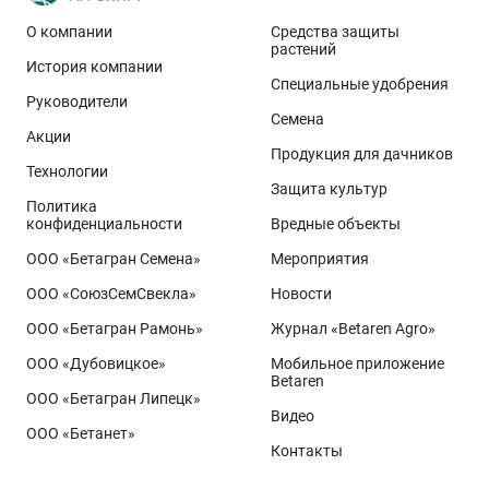
О компании
Средства защиты
растений
История компании
Специальные удобрения
Руководители
Семена
Акции
Продукция для дачников
Технологии
Защита культур
Политика
конфиденциальности
Вредные объекты
ООО «Бетагран Семена»
Мероприятия
ООО «СоюзСемСвекла»
Новости
ООО «Бетагран Рамонь»
Журнал «Betaren Agro»
ООО «Дубовицкое»
Мобильное приложение
Betaren
ООО «Бетагран Липецк»
Видео
ООО «Бетанет»
Контакты