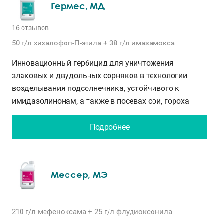
Гермес, МД
16 отзывов
50 г/л
хизалофоп-П-этила
+ 38 г/л
имазамокса
Инновационный гербицид для уничтожения
злаковых и двудольных сорняков в технологии
возделывания подсолнечника, устойчивого к
имидазолинонам, а также в посевах сои, гороха
Подробнее
Мессер, МЭ
210 г/л
мефеноксама
+ 25 г/л
флудиоксонила