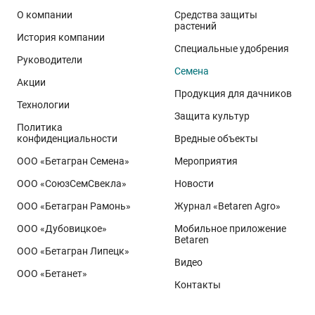
О компании
Средства защиты
растений
История компании
Специальные удобрения
Руководители
Семена
Акции
Продукция для дачников
Технологии
Защита культур
Политика
конфиденциальности
Вредные объекты
ООО «Бетагран Семена»
Мероприятия
ООО «СоюзСемСвекла»
Новости
ООО «Бетагран Рамонь»
Журнал «Betaren Agro»
ООО «Дубовицкое»
Мобильное приложение
Betaren
ООО «Бетагран Липецк»
Видео
ООО «Бетанет»
Контакты