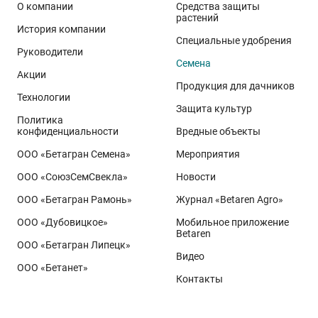
О компании
Средства защиты
растений
История компании
Специальные удобрения
Руководители
Семена
Акции
Продукция для дачников
Технологии
Защита культур
Политика
конфиденциальности
Вредные объекты
ООО «Бетагран Семена»
Мероприятия
ООО «СоюзСемСвекла»
Новости
ООО «Бетагран Рамонь»
Журнал «Betaren Agro»
ООО «Дубовицкое»
Мобильное приложение
Betaren
ООО «Бетагран Липецк»
Видео
ООО «Бетанет»
Контакты