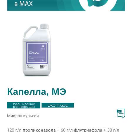
Капелла, МЭ
Расширение
Эко Плюс
регистрации
Микроэмульсия
120 г/л
пропиконазола
+ 60 г/л
флутриафола
+ 30 г/л