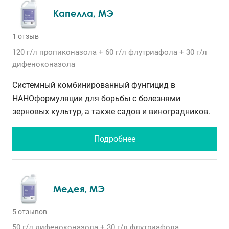
Капелла, МЭ
1 отзыв
120 г/л
пропиконазола
+ 60 г/л
флутриафола
+ 30 г/л
дифеноконазола
Системный комбинированный фунгицид в
НАНОформуляции для борьбы с болезнями
зерновых культур, а также садов и виноградников.
Подробнее
Медея, МЭ
5 отзывов
50 г/л
дифеноконазола
+ 30 г/л
флутриафола