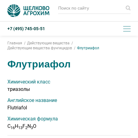
+7 (495) 745-05-51
Главная
Действующие вещества
Действующие вещества фунгицидов
Флутриафол
Флутриафол
Химический класс
триазолы
Английское название
Flutriafol
Химическая формула
С
Н
F
N
O
16
13
2
3