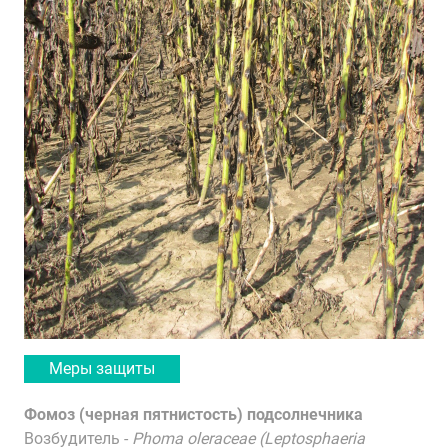
Меры защиты
Фомоз (черная пятнистость) подсолнечника
Возбудитель
-
Phoma oleraceae (Leptosphaeria