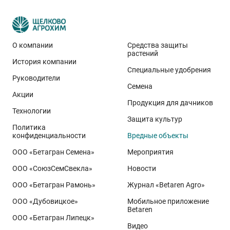
О компании
Средства защиты
растений
История компании
Специальные удобрения
Руководители
Семена
Акции
Продукция для дачников
Технологии
Защита культур
Политика
конфиденциальности
Вредные объекты
ООО «Бетагран Семена»
Мероприятия
ООО «СоюзСемСвекла»
Новости
ООО «Бетагран Рамонь»
Журнал «Betaren Agro»
ООО «Дубовицкое»
Мобильное приложение
Betaren
ООО «Бетагран Липецк»
Видео