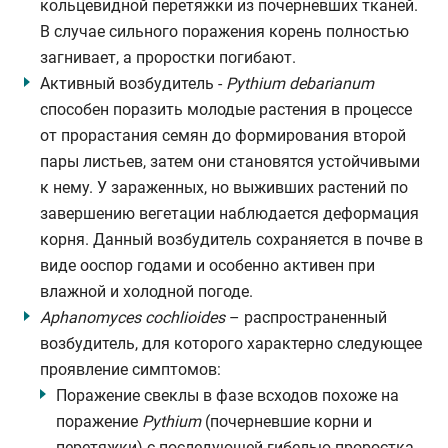
кольцевидной перетяжки из почерневших тканей.
В случае сильного поражения корень полностью
загнивает, а проростки погибают.
Активный возбудитель -
Pythium debarianum
способен поразить молодые растения в процессе
от прорастания семян до формирования второй
пары листьев, затем они становятся устойчивыми
к нему. У зараженных, но выживших растений по
завершению вегетации наблюдается деформация
корня. Данный возбудитель сохраняется в почве в
виде ооспор годами и особенно активен при
влажной и холодной погоде.
Aphanomyces cochlioides
– распространенный
возбудитель, для которого характерно следующее
проявление симптомов:
Поражение свеклы в фазе всходов похоже на
поражение
Pythium
(почерневшие корни и
перетяжки) с последующей гибелью проростка.