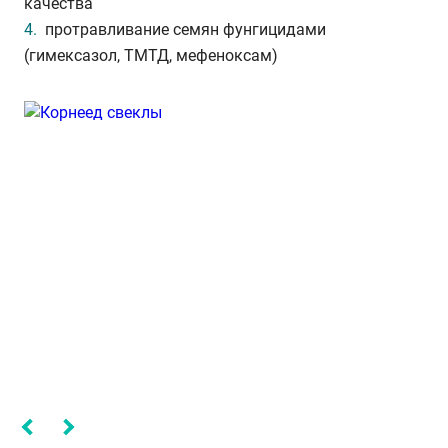
качества
протравливание семян фунгицидами
(гимексазол, ТМТД, мефеноксам)