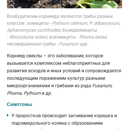
Возбудителем корнееда являются грибы разных
классов: оомицеты -
Pythium ultimum, P. debaryanum,
Aphanomyces cochlioides
; базидиомицеты
-
Rhizoctonia solani
; аскомицеты -
Phoma betae
;
несовершенные грибы -
Fusarium spp
.
Корнеед свеклы – это заболевание, которое
вызывается комплексом неблагоприятных для
развития всходов и иных условий и сопровождается
последующим поражением культур разными
микроорганизмами и грибами из рода
Fusarium,
Phoma, Pythium
и др.
Симптомы
У проростков происходит загнивание корешка и
подсемядольного колена с образованием