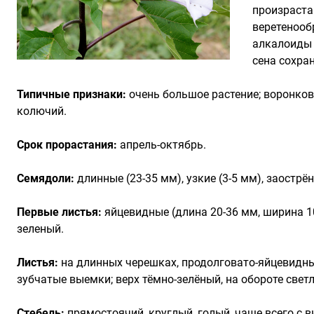
произраста
веретенооб
алкалоиды 
сена сохран
Типичные признаки:
очень большое растение; воронков
колючий.
Срок прорастания:
апрель-октябрь.
Семядоли:
длинные (23-35 мм), узкие (3-5 мм), заострё
Первые листья:
яйцевидные (длина 20-36 мм, ширина 10
зеленый.
Листья:
на длинных черешках, продолговато-яйцевидны
зубчатые выемки; верх тёмно-зелёный, на обороте светл
Стебель:
прямостоячий, круглый, голый, чаще всего с в