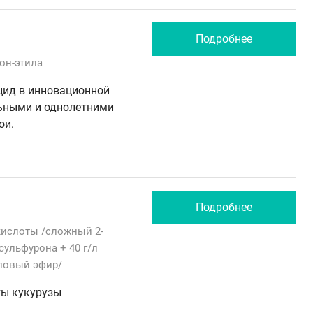
Подробнее
он-этила
цид в инновационной
ьными и однолетними
ои.
Подробнее
 кислоты /сложный 2-
сульфурона
+ 40 г/л
ловый эфир/
ты кукурузы