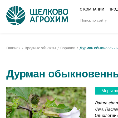
О КОМПАНИИ
ПРО
Главная
Вредные объекты
Сорняки
Дурман обыкновенн
Дурман обыкновенн
Меры з
Datura stra
Сем. Пасле
Однолетний