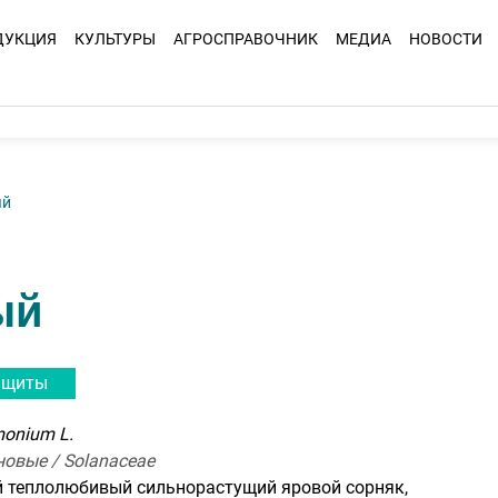
ДУКЦИЯ
КУЛЬТУРЫ
АГРОСПРАВОЧНИК
МЕДИА
НОВОСТИ
ый
ый
ащиты
monium L.
новые / Solanaceae
 теплолюбивый сильнорастущий яровой сорняк,