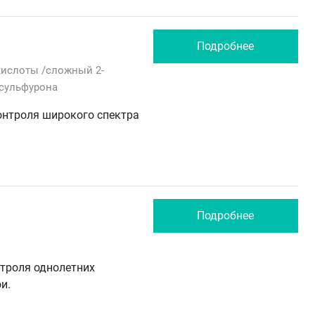
Подробнее
 кислоты /сложный 2-
сульфурона
онтроля широкого спектра
Подробнее
троля однолетних
и.