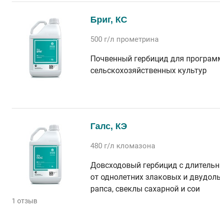
Бриг, КС
500 г/л
прометрина
Почвенный гербицид для програм
сельскохозяйственных культур
Галс, КЭ
480 г/л
кломазона
Довсходовый гербицид с длитель
от однолетних злаковых и двудол
рапса, свеклы сахарной и сои
1 отзыв