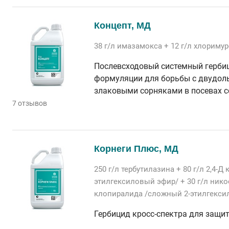
Концепт, МД
38 г/л
имазамокса
+ 12 г/л
хлоримур
Послевсходовый системный герби
формуляции для борьбы с двудол
злаковыми сорняками в посевах с
7 отзывов
Корнеги Плюс, МД
250 г/л
тербутилазина
+ 80 г/л
2,4-Д
этилгексиловый эфир/
+ 30 г/л
нико
клопиралида /сложный 2-этилгекси
Гербицид кросс-спектра для защи