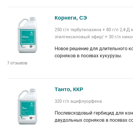
Корнеги, СЭ
250 г/л
тербутилазина
+ 80 г/л
2,4-Д
этилгексиловый эфир/
+ 30 г/л
нико
Новое решение для длительного к
сорняков в посевах кукурузы.
7 отзывов
Танто, ККР
320 г/л
ацифлуорфена
Послевсходовый гербицид для кон
двудольных сорняков в посевах со