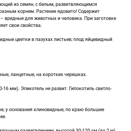
ющий из семян, с белым, разветвляющимся
разным корнем. Растение ядовито! Содержит
– вредные для животных и человека. При заготовке
яет свои свойства.
идные цветки в пазухах листьев; плод яйцевидный
нные, ланцетные, на коротких черешках.
-16 мм). Эпикотель не развит. Гипокотиль светло-
е, у основания клиновидные, по краю большие
ее.
илочным разветвлением, высотой 30-120 см (до 2 м).