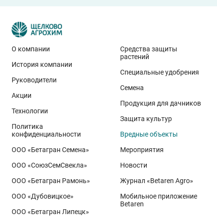
О компании
Средства защиты
растений
История компании
Специальные удобрения
Руководители
Семена
Акции
Продукция для дачников
Технологии
Защита культур
Политика
конфиденциальности
Вредные объекты
ООО «Бетагран Семена»
Мероприятия
ООО «СоюзСемСвекла»
Новости
ООО «Бетагран Рамонь»
Журнал «Betaren Agro»
ООО «Дубовицкое»
Мобильное приложение
Betaren
ООО «Бетагран Липецк»