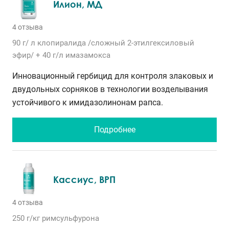
Илион, МД
4 отзыва
90 г/ л
клопиралида /сложный 2-этилгексиловый
эфир/
+ 40 г/л
имазамокса
Инновационный гербицид для контроля злаковых и
двудольных сорняков в технологии возделывания
устойчивого к имидазолинонам рапса.
Подробнее
Кассиус, ВРП
4 отзыва
250 г/кг
римсульфурона