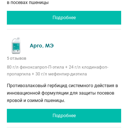
в посевах пшеницы
Подробнее
Арго, МЭ
5 отзывов
80 г/л
феноксапроп-П-этила
+ 24 г/л
клодинафоп-
пропаргила
+ 30 г/л
мефенпир-диэтила
Противозлаковый гербицид системного действия в
инновационной формуляции для защиты посевов
яровой и озимой пшеницы.
Подробнее