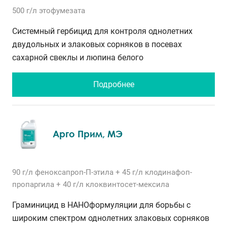
500 г/л
этофумезата
Системный гербицид для контроля однолетних
двудольных и злаковых сорняков в посевах
сахарной свеклы и люпина белого
Подробнее
Арго Прим, МЭ
90 г/л
феноксапроп-П-этила
+ 45 г/л
клодинафоп-
пропаргила
+ 40 г/л
клоквинтосет-мексила
Граминицид в НАНОформуляции для борьбы с
широким спектром однолетних злаковых сорняков