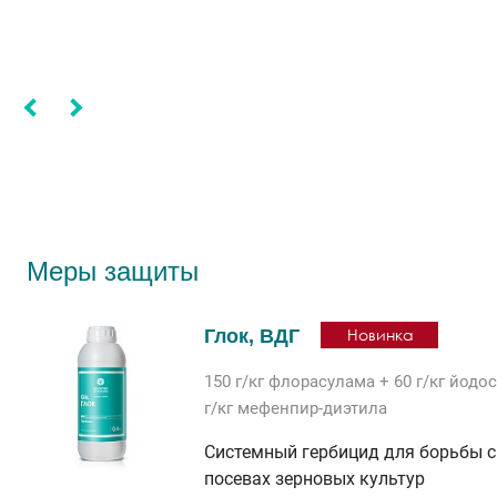
Меры защиты
Глок, ВДГ
Новинка
150 г/кг
флорасулама
+ 60 г/кг
йодос
г/кг
мефенпир-диэтила
Системный гербицид для борьбы 
посевах зерновых культур