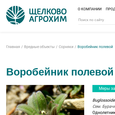
О КОМПАНИИ
ПРО
Главная
Вредные объекты
Сорняки
Воробейник полевой
Воробейник полевой
Меры з
Buglossoide
Сем. Бурач
Однолетник