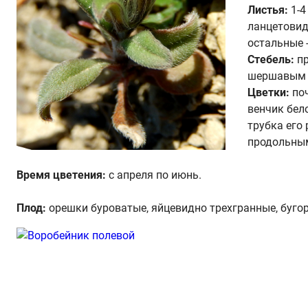
Листья:
1-4
ланцетовид
остальные -
Стебель:
пр
шершавым о
Цветки:
поч
венчик бел
трубка его
продольны
Время цветения:
с апреля по июнь.
Плод:
орешки буроватые, яйцевидно трехгранные, буго