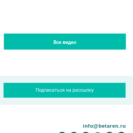
Все новости
Все журналы
Все видео
Подписаться на рассылку
info@betaren.ru