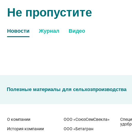
Не пропустите
Новости
Журнал
Видео
Полезные материалы для сельхозпроизводства
О компании
ООО «СоюзСемСвекла»
Спец
удобр
История компании
ООО «Бетагран