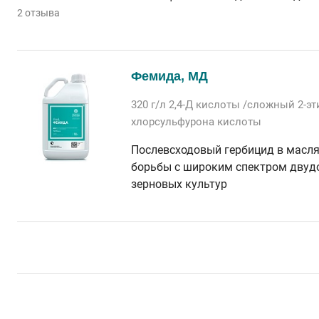
2 отзыва
Фемида, МД
320 г/л
2,4-Д кислоты /сложный 2-э
хлорсульфурона кислоты
Послевсходовый гербицид в масл
борьбы с широким спектром двудо
зерновых культур