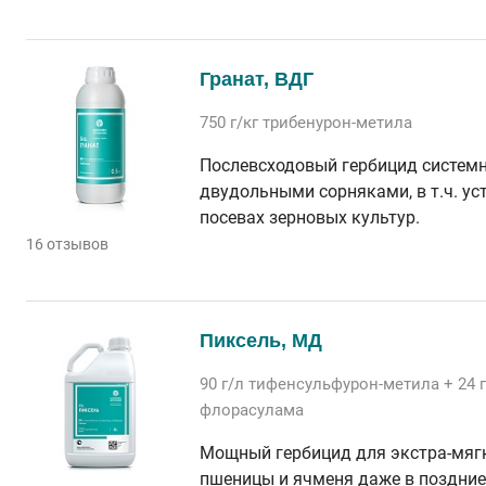
Гранат, ВДГ
750 г/кг
трибенурон-метила
Послевсходовый гербицид системн
двудольными сорняками, в т.ч. ус
посевах зерновых культур.
16 отзывов
Пиксель, МД
90 г/л
тифенсульфурон-метила
+ 24 
флорасулама
Мощный гербицид для экстра-мяг
пшеницы и ячменя даже в поздние