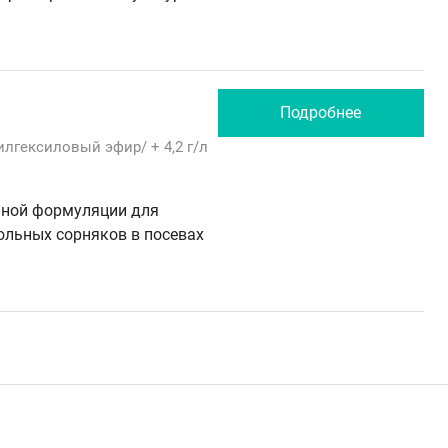
Подробнее
тилгексиловый эфир/
+ 4,2 г/л
яной формуляции для
льных сорняков в посевах