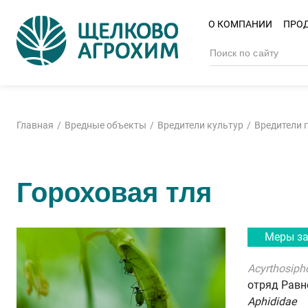
О КОМПАНИИ
ПРО
Главная
Вредные объекты
Вредители культур
Вредители 
Гороховая тля
Меры з
Acyrthosiph
отряд Рав
Aphididae