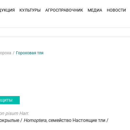
ДУКЦИЯ
КУЛЬТУРЫ
АГРОСПРАВОЧНИК
МЕДИА
НОВОСТИ
гороха
Гороховая тля
ащиты
on pisum Harr.
нокрылые /
Homoptera
, семейство Настоящие тли /