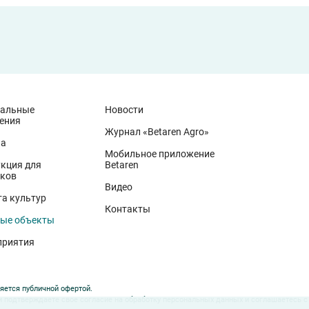
иальные
Новости
ения
Журнал «Betaren Agro»
на
Мобильное приложение
кция для
Betaren
ков
Видео
а культур
Контакты
ые объекты
приятия
яется публичной офертой.
 подтверждаете свое согласие на обработку персональных данных и соглашаетесь 