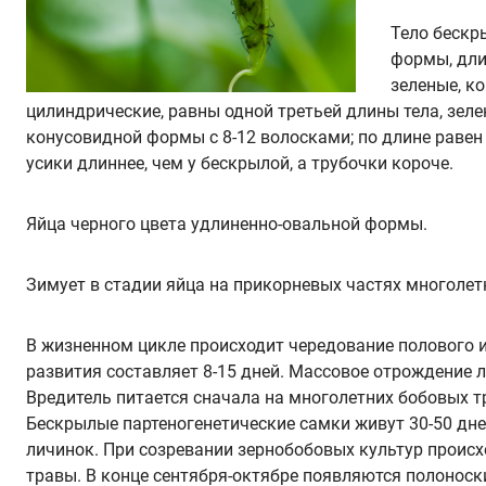
Тело бескр
формы, длин
зеленые, ко
цилиндрические, равны одной третьей длины тела, зеле
конусовидной формы с 8-12 волосками; по длине равен
усики длиннее, чем у бескрылой, а трубочки короче.
Яйца черного цвета удлиненно-овальной формы.
Зимует в стадии яйца на прикорневых частях многолет
В жизненном цикле происходит чередование полового 
развития составляет 8-15 дней. Массовое отрождение 
Вредитель питается сначала на многолетних бобовых тра
Бескрылые партеногенетические самки живут 30-50 дне
личинок. При созревании зернобобовых культур проис
травы. В конце сентября-октябре появляются полоноск