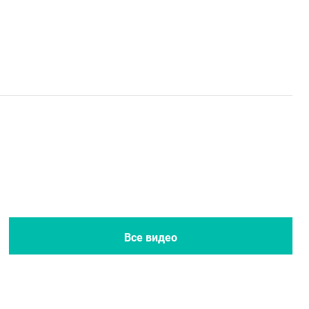
Все новости
Все журналы
Все видео