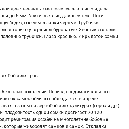
ылой девственницы светло-зеленое эллипсоидной
ой до 5 мм. Усики светлые, длиннее тела. Ноги
нцы бедер, голеней и лапки черные. Трубочки
ные и только у вершины буроватые. Хвостик светлый,
 половине трубочек. Глаза красные. У крылатой самки
них бобовых трав.
и бесполых поколений. Период предимагинального
личинок самок обычно наблюдается в апреле.
вах, а затем на зернобобовых культурах (горох и др.).
й, плодовитость одной самки достигает 70-120
ходит ремиграция особей на многолетние бобовые
и, которые живородят самцов и самок. Откладка