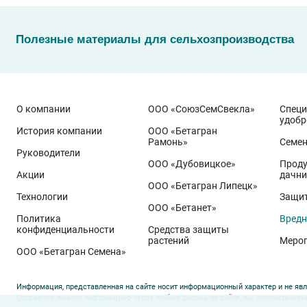
Полезные материалы для сельхозпроизводства
О компании
ООО «СоюзСемСвекла»
Спец
удобр
История компании
ООО «Бетагран
Рамонь»
Семе
Руководители
ООО «Дубовицкое»
Проду
Акции
дачни
ООО «Бетагран Липецк»
Технологии
Защит
ООО «Бетанет»
Политика
Вредн
конфиденциальности
Средства защиты
растений
Меро
ООО «Бетагран Семена»
Информация, представленная на сайте носит информационный характер и не явл
Отправляя личную информацию через любые формы на сайте, вы автоматически