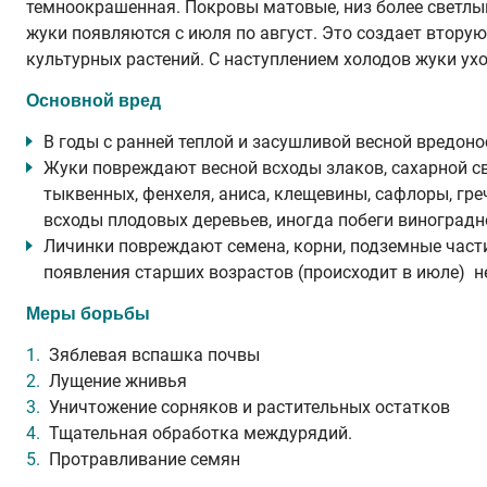
темноокрашенная. Покровы матовые, низ более светлый
жуки появляются с июля по август. Это создает втору
культурных растений. С наступлением холодов жуки ухо
Основной вред
В годы с ранней теплой и засушливой весной вредоно
Жуки повреждают весной всходы злаков, сахарной све
тыквенных, фенхеля, аниса, клещевины, сафлоры, греч
всходы плодовых деревьев, иногда побеги виноградн
Личинки повреждают семена, корни, подземные части 
появления старших возрастов (происходит в июле) 
Меры борьбы
Зяблевая вспашка почвы
Лущение жнивья
Уничтожение сорняков и растительных остатков
Тщательная обработка междурядий.
Протравливание семян