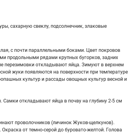
ры, сахарную свеклу, подсолнечник, злаковые
лая, с почти параллельными боками. Цвет покровов
ыми продольными рядами крупных бугорков, задних
сле перезимовки откладывают яйца. Зимуют в верхнем
есной жуки появляются на поверхности при температуре
ропашных культур и рассады овощных культур весной и
я. Самки откладывают яйца в почву на глубину 2-5 см
инают проволочников (личинок Жуков-щелкунов).
 Окраска от темно-серой до буровато-желтой. Голова