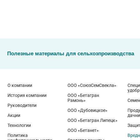
Полезные материалы для сельхозпроизводства
О компании
ООО «СоюзСемСвекла»
Спец
удобр
История компании
ООО «Бетагран
Рамонь»
Семе
Руководители
ООО «Дубовицкое»
Проду
Акции
дачни
ООО «Бетагран Липецк»
Технологии
Защит
ООО «Бетанет»
Политика
Вредн