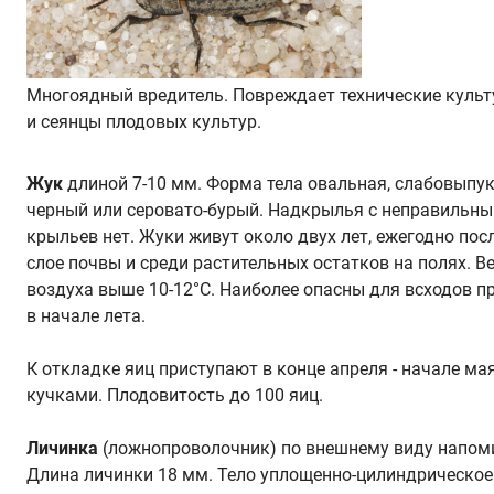
Многоядный вредитель. Повреждает технические культу
и сеянцы плодовых культур.
Жук
длиной 7-10 мм. Форма тела овальная, слабовыпук
черный или серовато-бурый. Надкрылья с неправильн
крыльев нет. Жуки живут около двух лет, ежегодно по
слое почвы и среди растительных остатков на полях. В
воздуха выше 10-12°C. Наиболее опасны для всходов п
в начале лета.
К откладке яиц приступают в конце апреля - начале ма
кучками. Плодовитость до 100 яиц.
Личинка
(ложнопроволочник) по внешнему виду напом
Длина личинки 18 мм. Тело уплощенно-цилиндрическое.