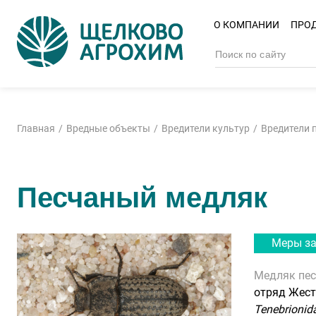
О КОМПАНИИ
ПРО
Главная
Вредные объекты
Вредители культур
Вредители 
Песчаный медляк
Меры з
Медляк пе
отряд Жест
Tenebrionid