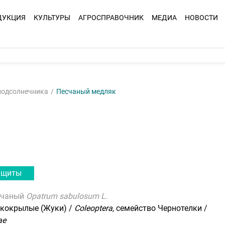
ДУКЦИЯ
КУЛЬТУРЫ
АГРОСПРАВОЧНИК
МЕДИА
НОВОСТИ
подсолнечника
Песчаный медляк
ащиты
счаный
Opatrum sabulosum L.
кокрылые (Жуки) /
Coleoptera,
семейство Чернотелки /
ae