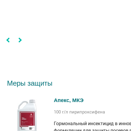
Меры защиты
Апекс, МКЭ
100 г/л
пирипроксифена
Гормональный инсектицид в инно
формуляции для защиты посевов 