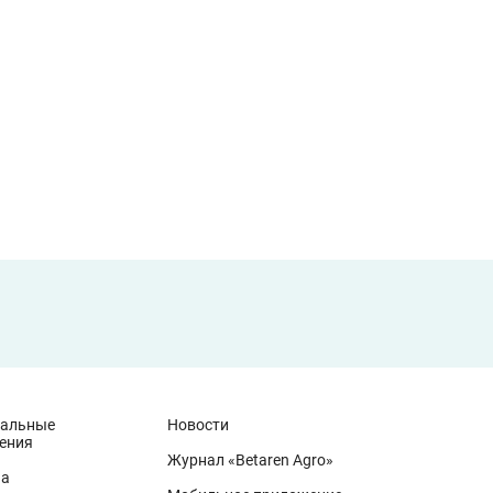
иальные
Новости
ения
Журнал «Betaren Agro»
на