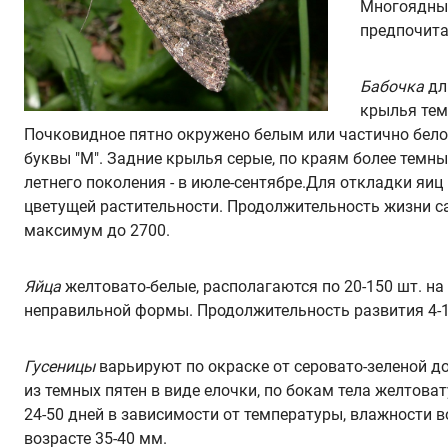
Многоядный
предпочита
Бабочка
дл
крылья тем
Почковидное пятно окружено белым или частично белое
буквы "М". Задние крылья серые, по краям более темны
летнего поколения - в июле-сентябре.Для откладки яи
цветущей растительности. Продолжительность жизни са
максимум до 2700.
Яйца
желтовато-белые, располагаются по 20-150 шт. на
неправильной формы. Продолжительность развития 4-1
Гусеницы
варьируют по окраске от серовато-зеленой до
из темных пятен в виде елочки, по бокам тела желтова
24-50 дней в зависимости от температуры, влажности в
возрасте 35-40 мм.