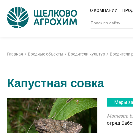
О КОМПАНИИ
ПРО
Главная
Вредные объекты
Вредители культур
Вредители 
Капустная совка
Меры з
Mamestra bra
отряд Баб