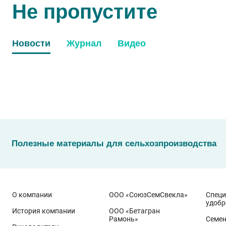
Не пропустите
Новости
Журнал
Видео
Полезные материалы для сельхозпроизводства
О компании
ООО «СоюзСемСвекла»
Спец
удобр
История компании
ООО «Бетагран
Рамонь»
Семе