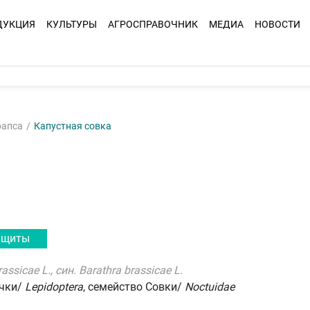
ДУКЦИЯ
КУЛЬТУРЫ
АГРОСПРАВОЧНИК
МЕДИА
НОВОСТИ
рапса
Капустная совка
ащиты
ssicae L., син. Barathra brassicae L.
очки/
Lepidoptera
, семейство Совки/
Noctuidae