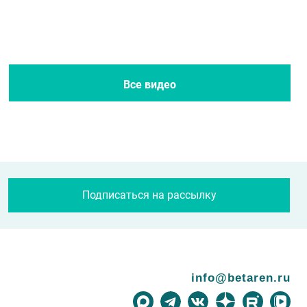
Все новости
Все журналы
Все видео
Подписаться на рассылку
info@betaren.ru