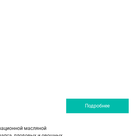
Подробнее
вационной масляной
рапса, плодовых и овощных