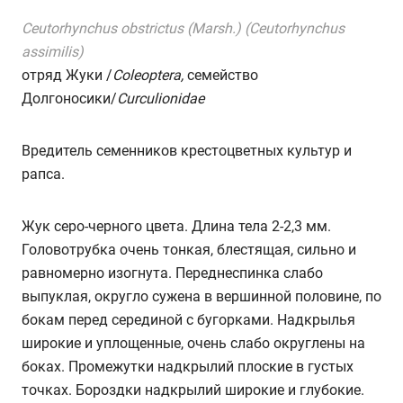
Ceutorhynchus obstrictus (Marsh.) (Ceutorhynchus
assimilis)
отряд Жуки /
Coleoptera,
семейство
Долгоносики/
Curculionidae
Вредитель семенников крестоцветных культур и
рапса.
Жук серо-черного цвета. Длина тела 2-2,3 мм.
Головотрубка очень тонкая, блестящая, сильно и
равномерно изогнута. Переднеспинка слабо
выпуклая, округло сужена в вершинной половине, по
бокам перед серединой с бугорками. Надкрылья
широкие и уплощенные, очень слабо округлены на
боках. Промежутки надкрылий плоские в густых
точках. Бороздки надкрылий широкие и глубокие.