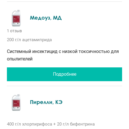
Медоуз, МД
1 отзыв
200 г/л
ацетамиприда
Системный инсектицид с низкой токсичностью для
опылителей
Подробнее
Пирелли, КЭ
400 г/л
хлорпирифоса
+ 20 г/л
бифентрина