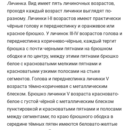
Личинка.
Вид имеет пять личиночных возрастов,
проходя каждый возраст личинки выглядят по-
разному. Личинки I-II возрастов имеют практически
чёрные голову и переднеспинку и оранжевое или
красное брюшко. У личинок III-IV возрастов голова и
переднеспинка коричнево-чёрные, каждый тергит
брюшка с почти черными пятнами на брюшном
ободке и по центру, между этими пятнами брюшко
белое с красноватыми мелкими пятнами и
красноватыми узкими полосами на стыке
сегментов. Голова и переднеспинка личинки V
возраста тёмно-коричневая с металлическим
блеском. Брюшко личинки V возраста красновато-
белое с густой чёрной с металлическим блеском
пунктировкой и красноватыми пятнами и полосами
между сегментами; по краю брюшного ободка в
середине тёмных пятен имеются беловато-желтые