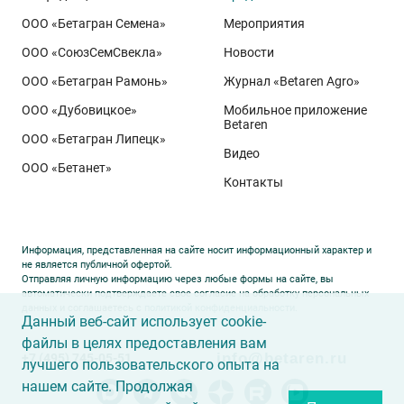
ООО «Бетагран Семена»
Мероприятия
ООО «СоюзСемСвекла»
Новости
ООО «Бетагран Рамонь»
Журнал «Betaren Agro»
ООО «Дубовицкое»
Мобильное приложение
Betaren
ООО «Бетагран Липецк»
Видео
ООО «Бетанет»
Контакты
Информация, представленная на сайте носит информационный характер и
не является публичной офертой.
Отправляя личную информацию через любые формы на сайте, вы
автоматически подтверждаете свое согласие на обработку персональных
данных и соглашаетесь с
политикой конфиденциальности
.
Данный веб-сайт использует cookie-
файлы в целях предоставления вам
info@betaren.ru
+7 (495) 745-05-51
лучшего пользовательского опыта на
нашем сайте. Продолжая