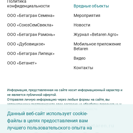
Политика
конфиденциальности
Вредные объекты
ООО «Бетагран Семена»
Мероприятия
ООО «СоюзСемСвекла»
Новости
ООО «Бетагран Рамонь»
Журнал «Betaren Agro»
ООО «Дубовицкое»
Мобильное приложение
Betaren
ООО «Бетагран Липецк»
Видео
ООО «Бетанет»
Контакты
Информация, представленная на сайте носит информационный характер и
не является публичной офертой.
Отправляя личную информацию через любые формы на сайте, вы
автоматически подтверждаете свое согласие на обработку персональных
данных и соглашаетесь с
политикой конфиденциальности
.
Данный веб-сайт использует cookie-
файлы в целях предоставления вам
info@betaren.ru
+7 (495) 745-05-51
лучшего пользовательского опыта на