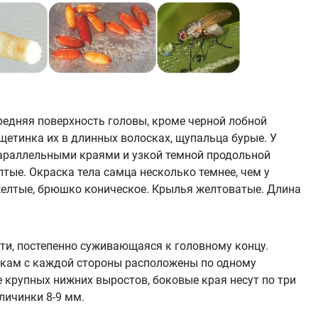
редняя поверхность головы, кроме черной лобной
щетинка их в длинных волосках, щупальца бурые. У
параллельными краями и узкой темной продольной
лтые. Окраска тела самца несколько темнее, чем у
желтые, брюшко кони­ческое. Крылья желтоватые. Длина
ти, посте­пенно суживающаяся к головному концу.
бокам с каждой стороны располо­жены по одному
 крупных нижних выростов, боковые края несут по три
личинки 8-9 мм.