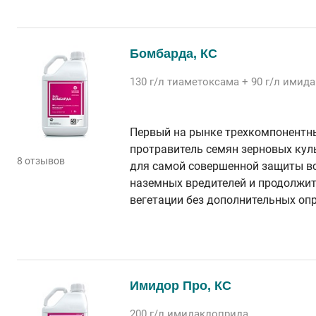
Бомбарда, КС
130 г/л
тиаметоксама
+ 90 г/л
имида
Первый на рынке трехкомпонентн
протравитель семян зерновых кул
8 отзывов
для самой совершенной защиты в
наземных вредителей и продолжи
вегетации без дополнительных оп
Имидор Про, КС
200 г/л
имидаклоприда