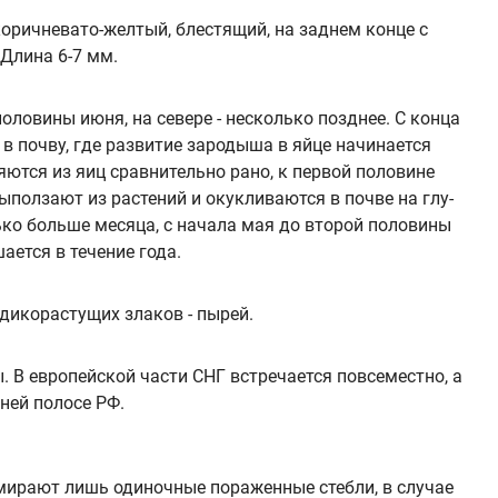
оричневато-желтый, блестящий, на заднем конце с
 Длина 6-7 мм.
ловины июня, на севере - несколько позднее. С конца
в почву, где развитие заро­дыша в яйце начинается
ются из яиц сравнительно рано, к первой половине
ыползают из растений и окукливаются в почве на глу­
ько больше ме­сяца, с начала мая до второй половины
ается в течение года.
дикорастущих злаков - пырей.
 В европейской части CНГ встре­чается повсеместно, а
дней полосе РФ.
мирают лишь одиночные пораженные стебли, в случае