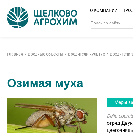
О КОМПАНИИ
ПРО
Главная
Вредные объекты
Вредители культур
Вредители 
Озимая муха
Меры з
Delia coarcta
отряд Дву
цветочниц