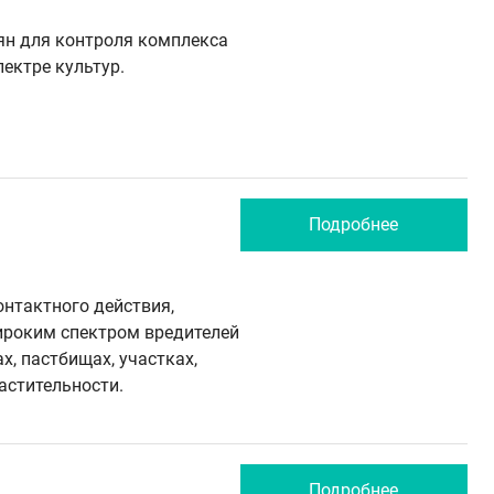
ян для контроля комплекса
ектре культур.
Подробнее
нтактного действия,
ироким спектром вредителей
х, пастбищах, участках,
астительности.
Подробнее