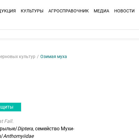
ДУКЦИЯ
КУЛЬТУРЫ
АГРОСПРАВОЧНИК
МЕДИА
НОВОСТИ
зерновых культур
Озимая муха
ащиты
t Fall.
крылые/
Diptera
, семейство Мухи-
ы/
Anthomyiidae