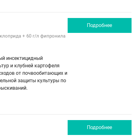
Подробнее
клоприда
+ 60 г/л
фипронила
ый инсектицидный
ьтур и клубней картофеля
сходов от почвообитающих и
тельной защиты культуры по
рыскиваний.
Подробнее