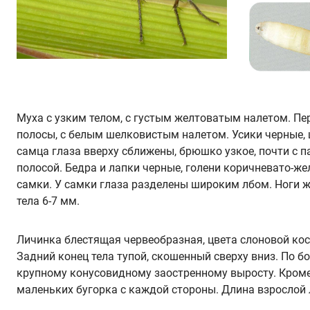
Муха с узким телом, с густым желтоватым налетом. Пе
полосы, с белым шелковистым налетом. Усики черные, 
самца глаза вверху сближены, брюшко узкое, почти с 
полосой. Бедра и лапки черные, голени коричневато-же
самки. У самки глаза раз­делены широким лбом. Ноги 
тела 6-7 мм.
Личинка блестящая червеобразная, цвета слоновой кос
Задний конец тела тупой, ско­шенный сверху вниз. По 
крупному конусовидному заострен­ному выросту. Кроме
маленьких бугорка с каждой стороны. Длина взрослой 