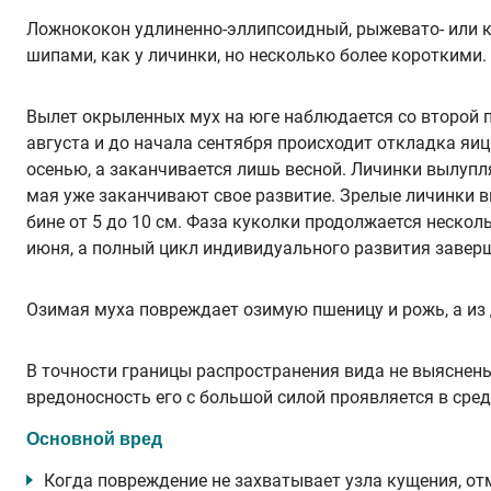
Ложнококон удлиненно-эллипсоидный, рыжевато- или к
шипами, как у личинки, но не­сколько более короткими.
Вылет окрыленных мух на юге наблюдается со второй по
августа и до начала сентября происходит откладка яиц 
осенью, а заканчивается лишь весной. Личинки вылупля
мая уже заканчивают свое развитие. Зрелые личинки в
бине от 5 до 10 см. Фаза куколки продолжается нескол
июня, а полный цикл индиви­дуального развития заверш
Озимая муха повреждает озимую пшеницу и рожь, а из 
В точности границы распространения вида не выяснены.
вредоносность его с большой силой про­является в сре
Основной вред
Когда повреждение не захватывает узла кущения, от