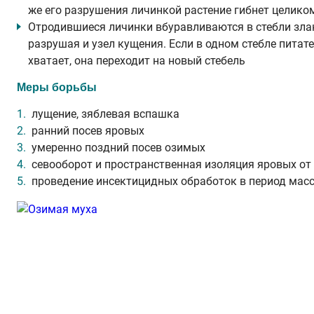
же его разрушения личинкой растение гибнет целико
Отродившиеся личинки вбуравливаются в стебли злака
разру­шая и узел кущения. Если в одном стебле пита
хватает, она переходит на новый стебель
Меры борьбы
лущение, зяблевая вспашка
ранний посев яровых
умеренно поздний посев озимых
севооборот и пространственная изоляция яровых о
проведение инсектицидных обработок в период масс