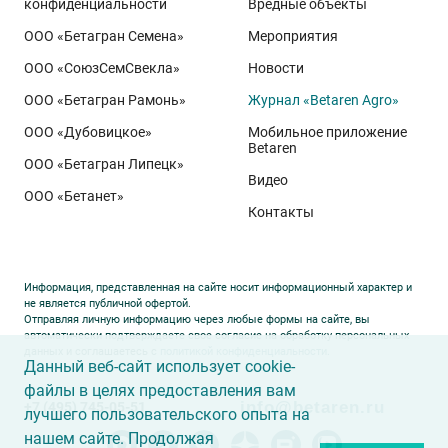
конфиденциальности
Вредные объекты
ООО «Бетагран Семена»
Мероприятия
ООО «СоюзСемСвекла»
Новости
ООО «Бетагран Рамонь»
Журнал «Betaren Agro»
ООО «Дубовицкое»
Мобильное приложение
Betaren
ООО «Бетагран Липецк»
Видео
ООО «Бетанет»
Контакты
Информация, представленная на сайте носит информационный характер и
не является публичной офертой.
Отправляя личную информацию через любые формы на сайте, вы
автоматически подтверждаете свое согласие на обработку персональных
данных и соглашаетесь с
политикой конфиденциальности
.
Данный веб-сайт использует cookie-
файлы в целях предоставления вам
info@betaren.ru
+7 (495) 745-05-51
лучшего пользовательского опыта на
нашем сайте. Продолжая