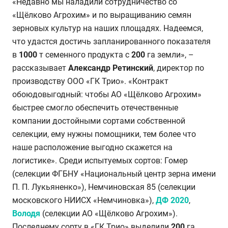
«Недавно мы наладили сотрудничество со
«Щёлково Агрохим» и по выращиванию семян
зерновых культур на наших площадях. Надеемся,
что удастся достичь запланированного показателя
в
1000
т семенного продукта с
200
га земли», –
рассказывает
Александр Ретинский
, директор по
производству ООО «ГК Трио». «Контракт
обоюдовыгодный: чтобы АО «Щёлково Агрохим»
быстрее смогло обеспечить отечественные
компании достойными сортами собственной
селекции, ему нужны помощники, тем более что
наше расположение выгодно скажется на
логистике».
Среди испытуемых сортов: Гомер
(
селекции ФГБНУ «Национальный центр зерна имени
П. П. Лукьяненко»)
, Немчиновская 85 (
селекции
московского НИИСХ «Немчиновка»)
,
ДФ 2020
,
Володя
(селекции АО «Щёлково Агрохим»).
Последнему сорту в «ГК Трио» выделили
200
га.