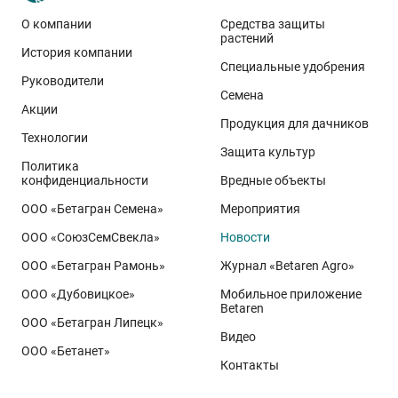
восхищение вызывает прозорливость инвесторов
О компании
Средства защиты
растений
«СоюзСемСвёкла»
, решивших практически с нуля
История компании
восстанавливать селекцию этой важной культуры!
Специальные удобрения
Руководители
Семена
Акции
Продукция для дачников
Технологии
Защита культур
Политика
конфиденциальности
Вредные объекты
ООО «Бетагран Семена»
Мероприятия
ООО «СоюзСемСвекла»
Новости
ООО «Бетагран Рамонь»
Журнал «Betaren Agro»
ООО «Дубовицкое»
Мобильное приложение
Betaren
ООО «Бетагран Липецк»
Видео
ООО «Бетанет»
Контакты