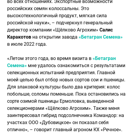
во всех отношениях. Экспортные возможности
российских семян колоссальны. Это
высокотехнологичный продукт, мягкая сила
российской науки», – подчеркнул генеральный
директор компании «Щёлково Агрохим»
Салис
Каракотов
на открытии завода
«Бетагран Семена»
в июле 2022 года.
«Летом этого года, во время визита в
«Бетагран
Семена»
мне удалось ознакомиться с результатами
селекционных испытаний предприятия. Главной
моей целью был отбор новых сортов сои и пшеницы.
Для злаковой культуры было два критерия: колос
побольше, соломы поменьше. Пока остановились на
сорте озимой пшеницы Ермоловка, выведенной
селекционерами «Щёлково Агрохим». Также меня
заинтересовал гибрид подсолнечника Командор: на
участках ООО «Дубовицкое» он показал себя
отлично», – говорит главный агроном КХ «Речное».