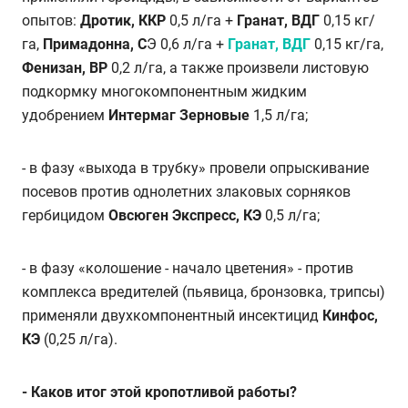
опытов:
Дротик, ККР
0,5 л/га +
Гранат, ВДГ
0,15 кг/
га,
Примадонна, С
Э 0,6 л/га +
Гранат, ВДГ
0,15 кг/га,
Фенизан, ВР
0,2 л/га, а также произвели листовую
подкормку многокомпонентным жидким
удобрением
Интермаг Зерновые
1,5 л/га;
- в фазу «выхода в трубку» провели опрыскивание
посевов против однолетних злаковых сорняков
гербицидом
Овсюген Экспресс, КЭ
0,5 л/га;
- в фазу «колошение - начало цветения» - против
комплекса вредителей (пьявица, бронзовка, трипсы)
применяли двухкомпонентный инсектицид
Кинфос,
КЭ
(0,25 л/га).
-
Каков итог этой кропотливой работы?