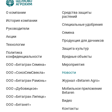
О компании
Средства защиты
растений
История компании
Эти результаты особенно показательны для
Специальные удобрения
условий Приволжского федерального округа. Они
Руководители
Семена
демонстрируют, что потенциал интенсивного сорта
Акции
реализуется при грамотном управлении
Продукция для дачников
Технологии
технологией: сбалансированном минеральном
Защита культур
Политика
питании, эффективной защите растений и точном
конфиденциальности
Вредные объекты
сопровождении посевов. Напомним, что
Ермоловка
ООО «Бетагран Семена»
Мероприятия
относится к новому поколению сортов орловского
ООО «СоюзСемСвекла»
Новости
биотипа озимой пшеницы. Это достижение
департамента селекции и семеноводства «Щёлково
ООО «Бетагран Рамонь»
Журнал «Betaren Agro»
Агрохим». Ей принадлежит рекорд
122,6 ц/га
,
ООО «Дубовицкое»
Мобильное приложение
полученный в Орловской области в 2025 году.
Betaren
ООО «Бетагран Липецк»
Ермоловка максимально отзывчива на приёмы
Видео
ООО «Бетанет»
интенсификации. Внесена в Государственный реестр
Контакты