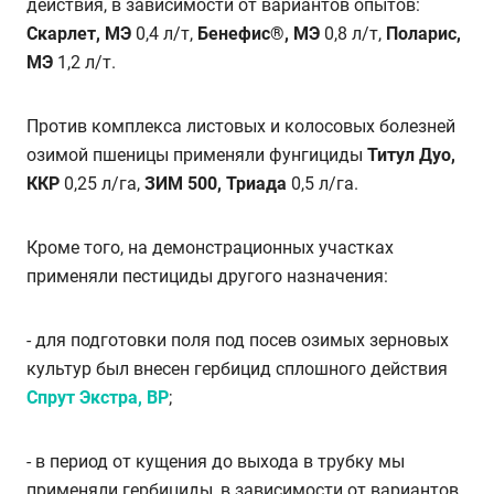
действия, в зависимости от вариантов опытов:
Скарлет, МЭ
0,4 л/т,
Бенефис®, МЭ
0,8 л/т,
Поларис,
МЭ
1,2 л/т.
Против комплекса листовых и колосовых болезней
озимой пшеницы применяли фунгициды
Титул Дуо,
ККР
0,25 л/га,
ЗИМ 500, Триада
0,5 л/га.
Кроме того, на демонстрационных участках
применяли пестициды другого назначения:
- для подготовки поля под посев озимых зерновых
культур был внесен гербицид сплошного действия
Спрут Экстра, ВР
;
- в период от кущения до выхода в трубку мы
применяли гербициды, в зависимости от вариантов