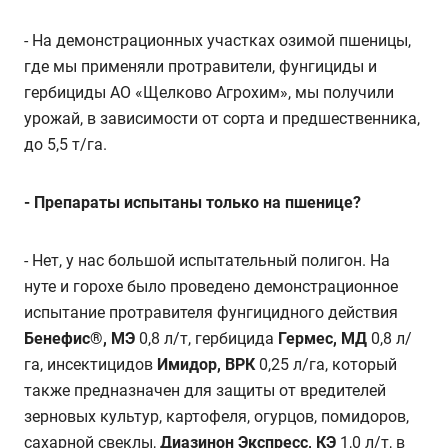
- На демонстрационных участках озимой пшеницы,
где мы применяли протравители, фунгициды и
гербициды АО «Щелково Агрохим», мы получили
урожай, в зависимости от сорта и предшественника,
до 5,5 т/га.
-
Препараты испытаны только на пшенице?
- Нет, у нас большой испытательный полигон. На
нуте и горохе было проведено демонстрационное
испытание протравителя фунгицидного действия
Бенефис®, МЭ
0,8 л/т, гербицида
Гермес, МД
0,8 л/
га, инсектицидов
Имидор, ВРК
0,25 л/га, который
также предназначен для защиты от вредителей
зерновых культур, картофеля, огурцов, помидоров,
сахарной свеклы,
Диазинон Экспресс, КЭ
1,0 л/т, в