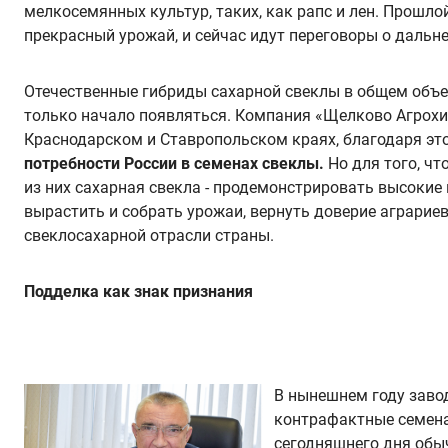
мелкосемянных культур, таких, как рапс и лен. Прошл
прекрасный урожай, и сейчас идут переговоры о дальн
Отечественные гибриды сахарной свеклы в общем объе
только начало появляться. Компания «Щелково Агрохи
Краснодарском и Ставропольском краях, благодаря э
потребности России в семенах свеклы.
Но для того, ч
из них сахарная свекла - продемонстрировать высокие
вырастить и собрать урожаи, вернуть доверие аграриев
свеклосахарной отрасли страны.
Подделка как знак признания
В нынешнем году заво
контрафактные семена 
сегодняшнего дня обыч