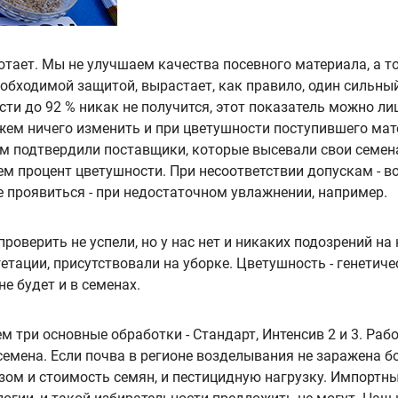
отает. Мы не улучшаем качества посевного материала, а 
обходимой защитой, вырастает, как правило, один сильный
сти до 92 % никак не получится, этот показатель можно л
жем ничего изменить и при цветушности поступившего мат
м подтвердили поставщики, которые высевали свои семена
 процент цветушности. При несоответствии допускам - во
е проявиться - при недостаточном увлажнении, например.
роверить не успели, но у нас нет и никаких подозрений н
гетации, присутствовали на уборке. Цветушность - генетич
не будет и в семенах.
три основные обработки - Стандарт, Интенсив 2 и 3. Раб
семена. Если почва в регионе возделывания не заражена 
ом и стоимость семян, и пестицидную нагрузку. Импортны