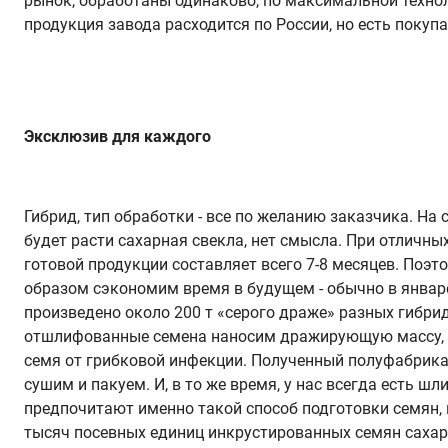
рынок, обработаны одинаково, по максимальной технол
продукция завода расходится по России, но есть покупа
Эксклюзив для каждого
Гибрид, тип обработки - все по желанию заказчика. На
будет расти сахарная свекла, нет смысла. При отличны
готовой продукции составляет всего 7-8 месяцев. Поэ
образом сэкономим время в будущем - обычно в январе
произведено около 200 т «серого драже» разных гибрид
отшлифованные семена наносим дражирующую массу, ко
семя от грибковой инфекции. Полученный полуфабрикат
сушим и пакуем. И, в то же время, у нас всегда есть
предпочитают именно такой способ подготовки семян, 
тысяч посевных единиц инкрустированных семян сахарн