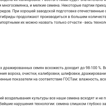
 и многосемянка, и мелкие семена. Некоторые партии прих
ибридов. При хорошей заводской подготовке отечественны
 гибриды продолжают производиться в большем количест
мпортными их можно назвать только отчасти - весь технол
х дражированных семян всхожесть доходит до 98-100 %. Вы
ния вороха, очистки, калибровки, шлифовки, дражировани
нные показатели на соответствие ГОСТам: влажность, всх
й возделывания культуры все наши семена всходят и не по
рубейшие нарушения технологии: семена слишком глубоко за