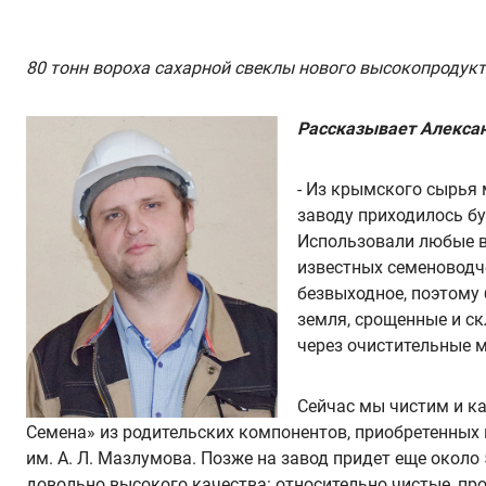
80 тонн вороха сахарной свеклы нового высокопродукт
Рассказывает
Алекса
- Из крымского сырья
заводу приходилось бу
Использовали любые в
известных семеноводче
безвыходное, поэтому 
земля, срощенные и ск
через очистительные 
Сейчас мы чистим и к
Семена» из родительских компонентов, приобретенных 
им. А. Л. Мазлумова. Позже на завод придет еще около
довольно высокого качества: относительно чистые, про