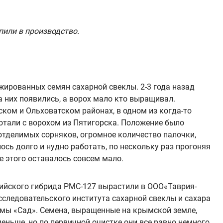
пили в производство.
жированных семян сахарной свеклы. 2-3 года назад
а них появились, а ворох мало кто выращивал.
ом и Ольховатском районах, в одном из когда-то
отали с ворохом из Пятигорска. Положение было
оотделимых сорняков, огромное количество палочки,
ось долго и нудно работать, по нескольку раз прогоняя
 этого оставалось совсем мало.
сийского гибрида РМС-127 вырастили в ООО«Таврия-
следовательского института сахарной свеклы и сахара
ирмы «Сад». Семена, выращенные на крымской земле,
еньше, но по первичной очистке они все равно немного