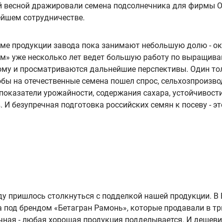
ой весной дражировали семена подсолнечника для фирмы О
ейшем сотрудничестве.
ме продукции завода пока занимают небольшую долю - око
м» уже несколько лет ведет большую работу по выращива
тому и просматриваются дальнейшие перспективы. Один т
тобы на отечественные семена пошел спрос, сельхозпроизв
 показатели урожайности, содержания сахара, устойчивост
. И безупречная подготовка российских семян к посеву - 
ду пришлось столкнуться с подделкой нашей продукции. В
под брендом «Бетагран Рамонь», которые продавали в три
ная - любая хорошая продукция подделывается. И дешевиз