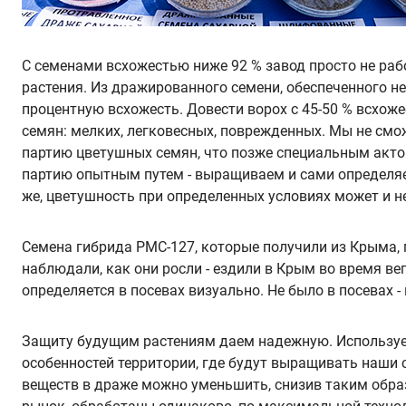
С семенами всхожестью ниже 92 % завод просто не раб
растения. Из дражированного семени, обеспеченного не
процентную всхожесть. Довести ворох с 45-50 % всхоже
семян: мелких, легковесных, поврежденных. Мы не смо
партию цветушных семян, что позже специальным акто
партию опытным путем - выращиваем и сами определяем
же, цветушность при определенных условиях может и н
Семена гибрида РМС-127, которые получили из Крыма, п
наблюдали, как они росли - ездили в Крым во время ве
определяется в посевах визуально. Не было в посевах - 
Защиту будущим растениям даем надежную. Используем 
особенностей территории, где будут выращивать наши 
веществ в драже можно уменьшить, снизив таким образ