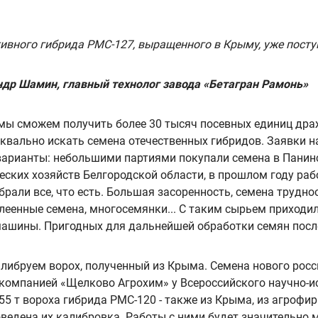
ивного гибрида РМС-127, выращенного в Крыму, уже посту
ндр Шамин,
главный технолог завода «Бетагран Рамонь»
 мы сможем получить более 30 тысяч посевных единиц дра
квально искать семена отечественных гибридов. Заявки н
арианты: небольшими партиями покупали семена в Панинск
ских хозяйств Белгородской области, в прошлом году раб
брали все, что есть. Большая засоренность, семена трудн
леенные семена, многосемянки... С таким сырьем приходил
машины. Пригодных для дальнейшей обработки семян после
алибруем ворох, полученный из Крыма. Семена нового рос
компанией «Щелково Агрохим» у Всероссийского научно-ис
 55 т вороха гибрида РМС-120 - также из Крыма, из агроф
ведена их калибровка. Работы с ними будет значительно м