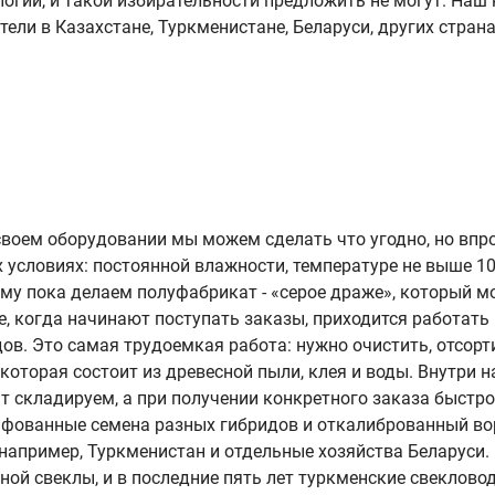
огии, и такой избирательности предложить не могут. Наш
тели в Казахстане, Туркменистане, Беларуси, других стран
 своем оборудовании мы можем сделать что угодно, но впро
х условиях: постоянной влажности, температуре не выше 1
тому пока делаем полуфабрикат - «серое драже», который 
, когда начинают поступать заказы, приходится работать 
ов. Это самая трудоемкая работа: нужно очистить, отсорт
торая состоит из древесной пыли, клея и воды. Внутри 
 складируем, а при получении конкретного заказа быстро 
 шлифованные семена разных гибридов и откалиброванный в
например, Туркменистан и отдельные хозяйства Беларуси.
ой свеклы, и в последние пять лет туркменские свеклово