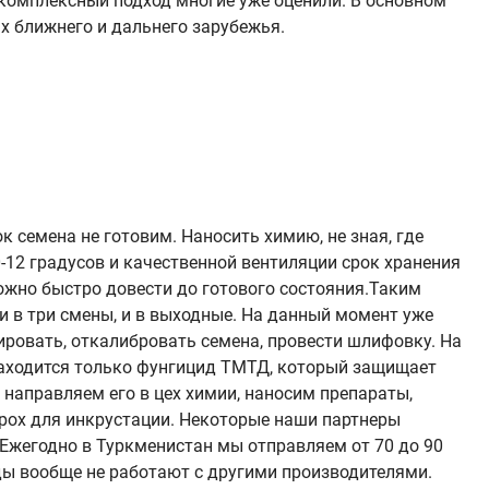
 комплексный подход многие уже оценили. В основном
ах ближнего и дальнего зарубежья.
к семена не готовим. Наносить химию, не зная, где
0-12 градусов и качественной вентиляции срок хранения
можно быстро довести до готового состояния.Таким
и в три смены, и в выходные. На данный момент уже
ировать, откалибровать семена, провести шлифовку. На
находится только фунгицид ТМТД, который защищает
направляем его в цех химии, наносим препараты,
орох для инкрустации. Некоторые наши партнеры
 Ежегодно в Туркменистан мы отправляем от 70 до 90
ды вообще не работают с другими производителями.