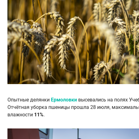
Опытные делянки
Ермоловки
высевались на полях Уче
Отчётная уборка пшеницы прошла 28 июля, максималь
влажности
11%
.