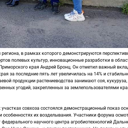
 региона, в рамках которого демонстрируются перспектив
ртов полевых культур, инновационные разработки в облас
Приморского края Андрей Бронц. Он отметил важный вклад
рая за последние пять лет увеличилась на 14% и стабильн
евой продукции растениеводства занимают соя, кукуруза, 
нных угодий, закрепленных за землепользователями края, 
участках совхоза состоялся демонстрационный показ осн
 и особенностях их возделывания. Участники форума осмо
от федерального научного центра агробиотехнологий Дальне