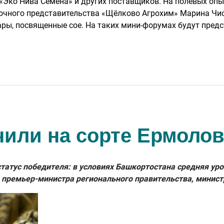
 «Эко Нива Семена» и других поставщиков. На полевых о
очного представительства «Щёлково Агрохим» Марина Чис
ры, посвященные сое. На таких мини-форумах будут пред
чили на сорте Ермолов
атус победителя: в условиях Башкортостана средняя урож
 премьер-министра регионального правительства, минист