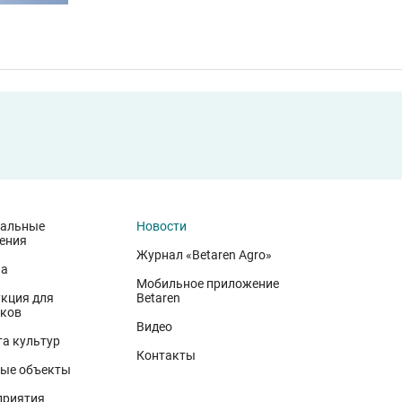
иальные
Новости
ения
Журнал «Betaren Agro»
на
Мобильное приложение
кция для
Betaren
ков
иволжского федерального округа. Они демонстрируют, что
Видео
 минеральном питании, эффективной защите растений и т
а культур
Контакты
вского биотипа озимой пшеницы. Это достижение департа
ые объекты
вской области в 2025 году. Ермоловка максимально отзыв
приятия
в 2025 году. Её отличают короткая неполегающая соломи