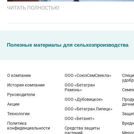
ЧИТАТЬ ПОЛНОСТЬЮ
Полезные материалы для сельхозпроизводства
О компании
ООО «СоюзСемСвекла»
Спец
удобр
История компании
ООО «Бетагран
Рамонь»
Семе
Руководители
ООО «Дубовицкое»
Проду
Акции
дачни
Эти результаты особенно показательны для условий Пр
ООО «Бетагран Липецк»
грамотном управлении технологией: сбалансированном
Технологии
Защит
ООО «Бетанет»
Ермоловка
относится к новому поколению сортов орло
Политика
Вредн
Ей принадлежит рекорд
122,6 ц/га
, полученный в Орло
конфиденциальности
Средства защиты
растений
Меро
Государственный реестр селекционных достижений РФ 