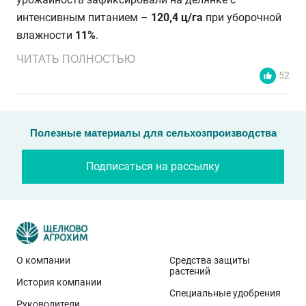
интенсивным питанием –
120,4 ц/га
при уборочной
влажности
11%
.
ЧИТАТЬ ПОЛНОСТЬЮ
52
Полезные материалы для сельхозпроизводства
Подписаться на рассылку
О компании
Средства защиты
растений
История компании
Эти результаты особенно показательны для
Специальные удобрения
условий Приволжского федерального округа. Они
Руководители