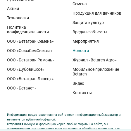
Семена
демонстрируют, что потенциал интенсивного сорта
Акции
реализуется при грамотном управлении
Продукция для дачников
Технологии
технологией: сбалансированном минеральном
Защита культур
Политика
питании, эффективной защите растений и точном
конфиденциальности
Вредные объекты
сопровождении посевов. Напомним, что
Ермоловка
ООО «Бетагран Семена»
Мероприятия
относится к новому поколению сортов орловского
ООО «СоюзСемСвекла»
Новости
биотипа озимой пшеницы. Это достижение
департамента селекции и семеноводства «Щёлково
ООО «Бетагран Рамонь»
Журнал «Betaren Agro»
Агрохим». Ей принадлежит рекорд
122,6 ц/га
,
ООО «Дубовицкое»
Мобильное приложение
полученный в Орловской области в 2025 году.
Betaren
ООО «Бетагран Липецк»
Ермоловка максимально отзывчива на приёмы
Видео
ООО «Бетанет»
интенсификации. Внесена в Государственный реестр
Контакты
селекционных достижений РФ в 2025 году. Её
отличают короткая неполегающая соломина,
массивный поникающий колос и высокая
Информация, представленная на сайте носит информационный характер и
озернённость – до
50–80
зёрен в колосе вместо
20–
не является публичной офертой.
Отправляя личную информацию через любые формы на сайте, вы
30
у традиционных сортов. Именно такая
автоматически подтверждаете свое согласие на обработку персональных