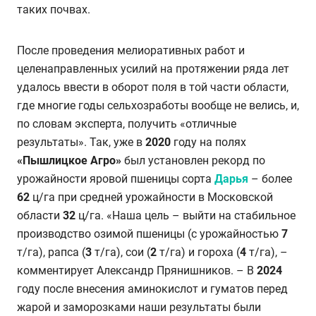
таких почвах.
После проведения мелиоративных работ и
целенаправленных усилий на протяжении ряда лет
удалось ввести в оборот поля в той части области,
где многие годы сельхозработы вообще не велись, и,
по словам эксперта, получить «отличные
результаты». Так, уже в
2020
году на полях
«Пышлицкое Агро»
был установлен рекорд по
урожайности яровой пшеницы сорта
Дарья
– более
62
ц/га при средней урожайности в Московской
области
32
ц/га. «Наша цель – выйти на стабильное
производство озимой пшеницы (с урожайностью
7
т/га), рапса (
3
т/га), сои (
2
т/га) и гороха (
4
т/га), –
комментирует Александр Прянишников. – В
2024
году после внесения аминокислот и гуматов перед
жарой и заморозками наши результаты были