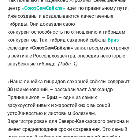
Как полагают в «Щёлково Агрохим», селекционный
центр
«СоюзСемСвёкла»
идёт по правильному пути.
Уже созданы и возделываются качественные
гибриды. Они доказали свою
конкурентоспособность по отношению к гибридам
конкурентов. Так, гибрид сахарной свёклы
Бриз
селекции
«СоюзСемСвёкла»
занял восьмую строчку
в рейтинге Россельхозцентра, опередив некоторые
зарубежные гибриды
(Табл. 1)
.
«Наша линейка гибридов сахарной свёклы содержит
38
наименований, – рассказывает Александр
Прянишников. –
Бриз
– один из самых
засухоустойчивых и жаростойких с высокой
устойчивостью к листовым болезням.
Зарегистрирован для Северо-Кавказского региона и
имеет среднепоздние сроки созревания. Это самый