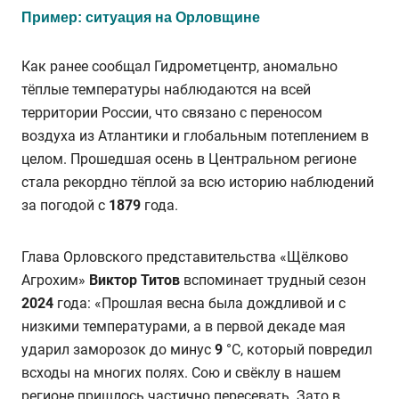
Пример: ситуация на Орловщине
Как ранее сообщал Гидрометцентр, аномально
тёплые температуры наблюдаются на всей
территории России, что связано с переносом
воздуха из Атлантики и глобальным потеплением в
целом. Прошедшая осень в Центральном регионе
стала рекордно тёплой за всю историю наблюдений
за погодой с
1879
года.
Глава Орловского представительства «Щёлково
Агрохим»
Виктор Титов
вспоминает трудный сезон
2024
года: «Прошлая весна была дождливой и с
низкими температурами, а в первой декаде мая
ударил заморозок до минус
9
°C, который повредил
всходы на многих полях. Сою и свёклу в нашем
регионе пришлось частично
пересевать. Зато в