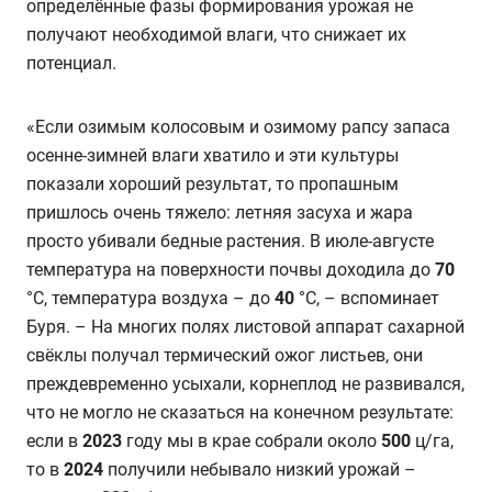
определённые фазы формирования урожая не
получают необходимой влаги, что снижает их
потенциал.
«Если озимым колосовым и озимому рапсу запаса
осенне-зимней влаги хватило и эти культуры
показали хороший результат, то пропашным
пришлось очень тяжело: летняя засуха и жара
просто убивали бедные растения. В июле-августе
температура на поверхности почвы доходила до
70
°C, температура воздуха – до
40
°C, – вспоминает
Буря. – На многих полях листовой аппарат сахарной
свёклы получал термический ожог листьев, они
преждевременно усыхали, корнеплод не развивался,
что не могло не сказаться на конечном результате:
если в
2023
году мы в крае собрали около
500
ц/га,
то в
2024
получили небывало низкий урожай –