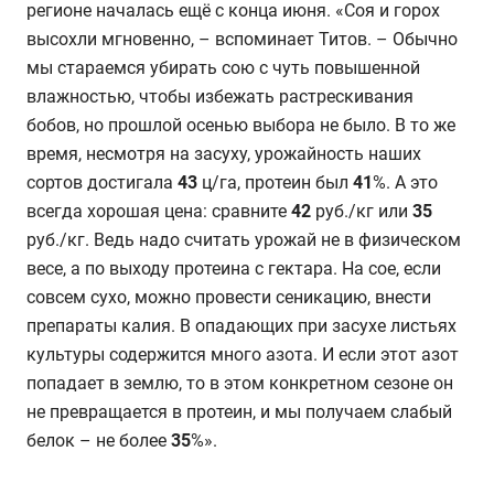
регионе началась ещё с конца июня. «Соя и горох
высохли мгновенно, – вспоминает Титов. – Обычно
мы стараемся убирать сою с чуть повышенной
влажностью, чтобы избежать растрескивания
бобов, но прошлой осенью выбора не было. В то же
время, несмотря на засуху, урожайность наших
сортов достигала
43
ц/га, протеин был
41
%. А это
всегда хорошая цена: сравните
42
руб./кг или
35
руб./кг. Ведь надо считать урожай не в физическом
весе, а по выходу протеина с гектара. На сое, если
совсем сухо, можно провести сеникацию, внести
препараты калия. В опадающих при засухе листьях
культуры содержится много азота. И если этот азот
попадает в землю, то в этом конкретном сезоне он
не превращается в протеин, и мы получаем слабый
белок – не более
35
%».