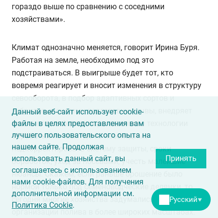
гораздо выше по сравнению с соседними
хозяйствами».
Климат однозначно меняется, говорит Ирина Буря.
Работая на земле, необходимо под это
подстраиваться. В выигрыше будет тот, кто
вовремя реагирует и вносит изменения в структуру
севооборота, в подбор адаптивных сортов и
гибридов, в систему подготовки почвы, внедряет
Данный веб-сайт использует cookie-
файлы в целях предоставления вам
новые влагосберегающие элементы технологии
лучшего пользовательского опыта на
обработки почвы. Где-то необходимо
нашем сайте. Продолжая
подкорректировать систему защиты, сроки
использовать данный сайт, вы
Принять
обработок, уход за посевами, учесть малейшие
соглашаетесь с использованием
нюансы. Скажем, если раньше орошение было
нами cookie-файлов. Для получения
нормой только под семеноводческие делянки, то
дополнительной информации см.
сегодня многие хозяйства задумались об
Русский
▼
Политика Cookie
.
организации полива в более широких масштабах.