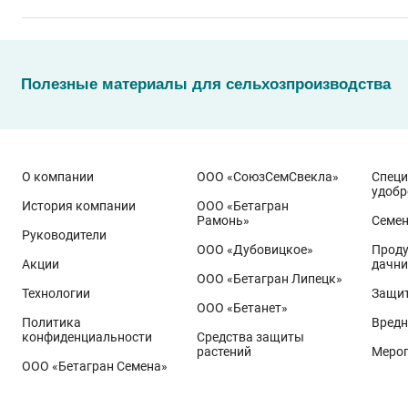
Полезные материалы для сельхозпроизводства
О компании
ООО «СоюзСемСвекла»
Спец
удобр
История компании
ООО «Бетагран
Рамонь»
Семе
Руководители
ООО «Дубовицкое»
Проду
Акции
дачни
Эти результаты особенно показательны для условий Пр
ООО «Бетагран Липецк»
грамотном управлении технологией: сбалансированном
Технологии
Защит
ООО «Бетанет»
Ермоловка
относится к новому поколению сортов орло
Политика
Вредн
Ей принадлежит рекорд
122,6 ц/га
, полученный в Орло
конфиденциальности
Средства защиты
растений
Меро
Государственный реестр селекционных достижений РФ 
ООО «Бетагран Семена»
озернённость – до
50–80
зёрен в колосе вместо
20–30
у
агрофон и формировать урожай, недостижимый для пр