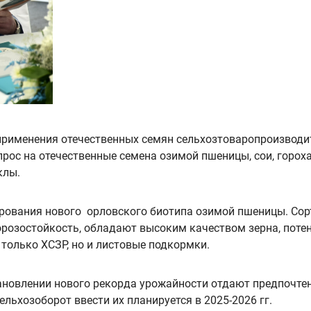
применения отечественных семян сельхозтоваропроизводит
прос на отечественные семена озимой пшеницы, сои, горох
клы.
рования нового орловского биотипа озимой пшеницы. Со
орозостойкость, обладают высоким качеством зерна, поте
 только ХСЗР, но и листовые подкормки.
ановлении нового рекорда урожайности отдают предпочтен
льхозоборот ввести их планируется в 2025-2026 гг.