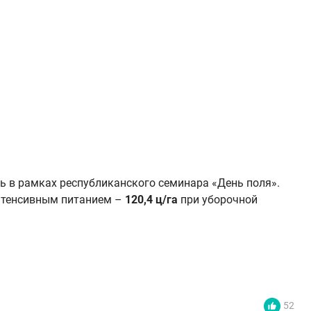
ь в рамках республиканского семинара «День поля».
нтенсивным питанием –
120,4 ц/га
при уборочной
52