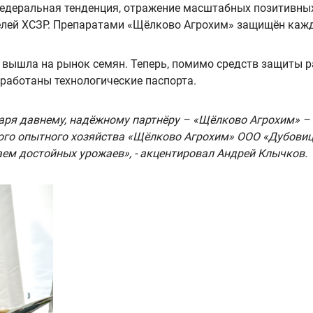
федеральная тенденция, отражение масштабных позитивных
елей ХСЗР. Препаратами «Щёлково Агрохим» защищён кажды
» вышла на рынок семян. Теперь, помимо средств защиты р
работаны технологические паспорта.
одаря давнему, надёжному партнёру – «Щёлково Агрохим» –
ского опытного хозяйства «Щёлково Агрохим» ООО «Дубови
аем достойных урожаев», - акцентировал Андрей Клычков.